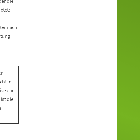
der die
etet:
ter nach
htung
er
ch! In
ise ein
ist die
n