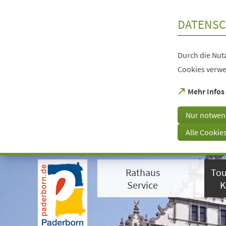
Inhalt anspringen
DATENSC
Durch die Nutz
Cookies verwe
(Öffnet
Mehr Infos
in
einem
Nur notwen
neuen
Tab)
Alle Cookie
Visuelle
Assistenzsoftware
Rathaus
Tou
öffnen.
Mit
Service
K
der
Tastatur
erreichbar
über
ALT