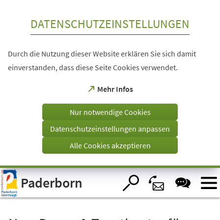
Inhalt anspringen
DATENSCHUTZEINSTELLUNGEN
Durch die Nutzung dieser Website erklären Sie sich damit
einverstanden, dass diese Seite Cookies verwendet.
(Öffnet
Mehr Infos
in
einem
Nur notwendige Cookies
neuen
Tab)
Datenschutzeinstellungen anpassen
Alle Cookies akzeptieren
Visuelle
Paderborn
Assistenzsoftware
öffnen.