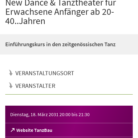
New Dance & Tanztheater für
Erwachsene Anfänger ab 20-
40..Jahren
Einführungskurs in den zeitgenössischen Tanz
VERANSTALTUNGSORT
VERANSTALTER
Veranstaltungsinformationen
Dienstag, 18. März 2031
20:00
bis
21:30
(Öffnet
Website TanzBau
in