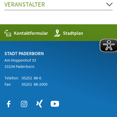
VERANSTALTER
Kontaktformular
(Öffnet
Stadtplan
in
einem
neuen
Tab)
STADT PADERBORN
Am Hoppenhof 33
33104 Paderborn
Telefon:
05251 88-0
Fax:
05251 88-2000