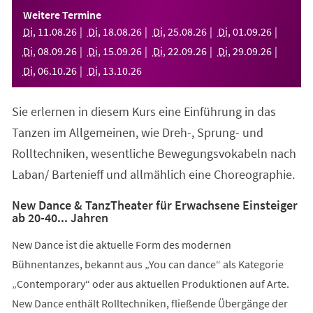
einem
Weitere Termine
neuen
Di
,
11
.
08
.
26
Di
,
18
.
08
.
26
Di
,
25
.
08
.
26
Di
,
01
.
09
.
26
Tab)
Di
,
08
.
09
.
26
Di
,
15
.
09
.
26
Di
,
22
.
09
.
26
Di
,
29
.
09
.
26
Di
,
06
.
10
.
26
Di
,
13
.
10
.
26
Sie erlernen in diesem Kurs eine Einführung in das
Tanzen im Allgemeinen, wie Dreh-, Sprung- und
Rolltechniken, wesentliche Bewegungsvokabeln nach
Laban/ Bartenieff und allmählich eine Choreographie.
New Dance & TanzTheater für Erwachsene Einsteiger
ab 20-40... Jahren
New Dance ist die aktuelle Form des modernen
Bühnentanzes, bekannt aus „You can dance“ als Kategorie
„Contemporary“ oder aus aktuellen Produktionen auf Arte.
New Dance enthält Rolltechniken, fließende Übergänge der