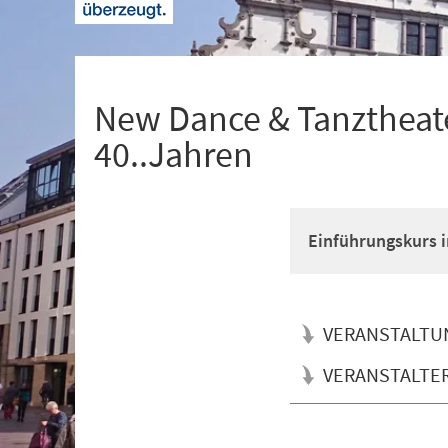
+
1
New Dance & Tanztheate
40..Jahren
Einführungskurs i
VERANSTALTU
VERANSTALTE