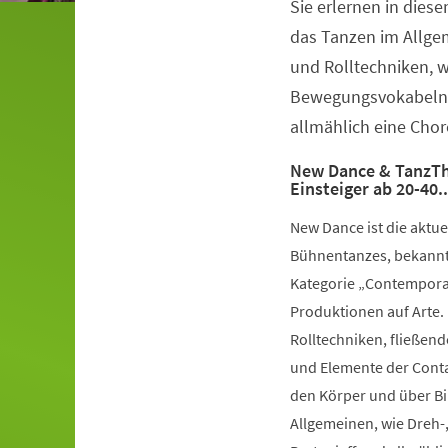
Sie erlernen in dies
Veranstaltungsinformationen
das Tanzen im Allge
und Rolltechniken, 
Bewegungsvokabeln 
allmählich eine Chor
New Dance & TanzTh
Einsteiger ab 20-40.
New Dance ist die aktu
Bühnentanzes, bekannt 
Kategorie „Contemporar
Produktionen auf Arte.
Rolltechniken, fließe
und Elemente der Conta
den Körper und über Bil
Allgemeinen, wie Dreh-