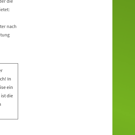
der die
etet:
ter nach
htung
er
ch! In
ise ein
ist die
n