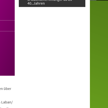
40..Jahren
en über
h Laban/