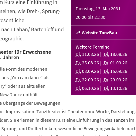
em Kurs eine Einführung in
Dienstag, 13. Mai 2031
meinen, wie Dreh-, Sprung-
20:00
bis
21:30
wesentliche
nach Laban/ Bartenieff und
(Öffnet
Website TanzBau
eographie.
in
einem
Weitere Termine
neuen
eater für Erwachsene
Di
,
11
.
08
.
26
Di
,
18
.
08
.
26
.. Jahren
Tab)
Di
,
25
.
08
.
26
Di
,
01
.
09
.
26
elle Form des modernen
Di
,
08
.
09
.
26
Di
,
15
.
09
.
26
aus „You can dance“ als
Di
,
22
.
09
.
26
Di
,
29
.
09
.
26
y“ oder aus aktuellen
Di
,
06
.
10
.
26
Di
,
13
.
10
.
26
 New Dance enthält
nde Übergänge der Bewegungen
ct Improvisation. Tanztheater ist Theater ohne Worte, Darstellung
der. Sie erlernen in diesem Kurs eine Einführung in das Tanzen im
, Sprung- und Rolltechniken, wesentliche Bewegungsvokabeln nac