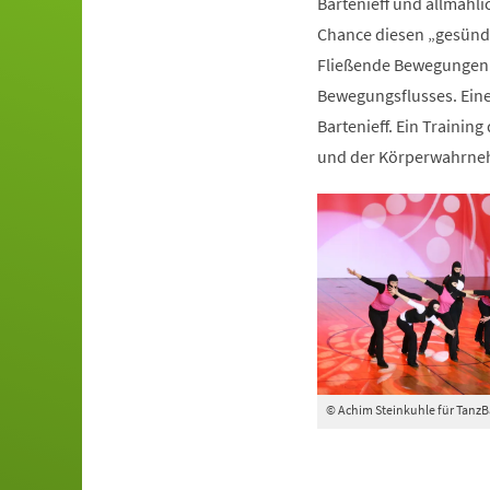
Bartenieff und allmähli
Chance diesen „gesünde
Fließende Bewegungen 
Bewegungsflusses. Ein
Bartenieff. Ein Trainin
und der Körperwahrn
© Achim Steinkuhle für Tanz