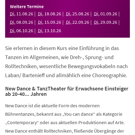
einem
Weitere Termine
neuen
Di
,
11
.
08
.
26
Di
,
18
.
08
.
26
Di
,
25
.
08
.
26
Di
,
01
.
09
.
26
Tab)
Di
,
08
.
09
.
26
Di
,
15
.
09
.
26
Di
,
22
.
09
.
26
Di
,
29
.
09
.
26
Di
,
06
.
10
.
26
Di
,
13
.
10
.
26
Sie erlernen in diesem Kurs eine Einführung in das
Tanzen im Allgemeinen, wie Dreh-, Sprung- und
Rolltechniken, wesentliche Bewegungsvokabeln nach
Laban/ Bartenieff und allmählich eine Choreographie.
New Dance & TanzTheater für Erwachsene Einsteiger
ab 20-40... Jahren
New Dance ist die aktuelle Form des modernen
Bühnentanzes, bekannt aus „You can dance“ als Kategorie
„Contemporary“ oder aus aktuellen Produktionen auf Arte.
New Dance enthält Rolltechniken, fließende Übergänge der