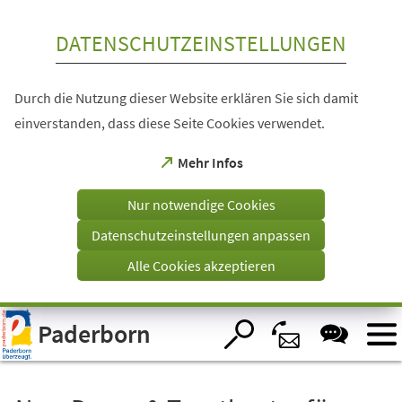
Inhalt anspringen
DATENSCHUTZEINSTELLUNGEN
Durch die Nutzung dieser Website erklären Sie sich damit
einverstanden, dass diese Seite Cookies verwendet.
(Öffnet
Mehr Infos
in
einem
Nur notwendige Cookies
neuen
Tab)
Datenschutzeinstellungen anpassen
Alle Cookies akzeptieren
Visuelle
Paderborn
Assistenzsoftware
öffnen.