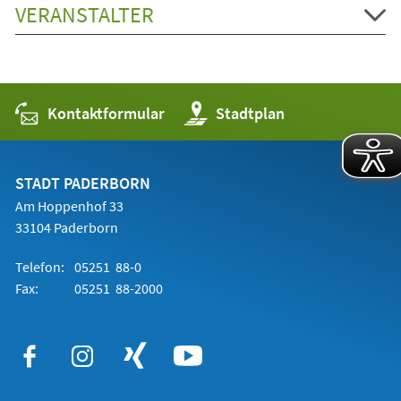
VERANSTALTER
Kontaktformular
(Öffnet
Stadtplan
in
einem
neuen
Tab)
STADT PADERBORN
Am Hoppenhof 33
33104 Paderborn
Telefon:
05251 88-0
Fax:
05251 88-2000