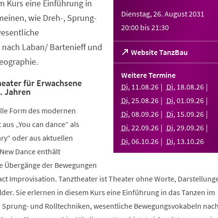
em Kurs eine Einführung in
Dienstag, 26. August 2031
meinen, wie Dreh-, Sprung-
20:00
bis
21:30
wesentliche
nach Laban/ Bartenieff und
(Öffnet
Website TanzBau
eographie.
in
einem
Weitere Termine
neuen
eater für Erwachsene
Di
,
11
.
08
.
26
Di
,
18
.
08
.
26
.. Jahren
Tab)
Di
,
25
.
08
.
26
Di
,
01
.
09
.
26
elle Form des modernen
Di
,
08
.
09
.
26
Di
,
15
.
09
.
26
aus „You can dance“ als
Di
,
22
.
09
.
26
Di
,
29
.
09
.
26
y“ oder aus aktuellen
Di
,
06
.
10
.
26
Di
,
13
.
10
.
26
 New Dance enthält
nde Übergänge der Bewegungen
ct Improvisation. Tanztheater ist Theater ohne Worte, Darstellung
der. Sie erlernen in diesem Kurs eine Einführung in das Tanzen im
, Sprung- und Rolltechniken, wesentliche Bewegungsvokabeln nac