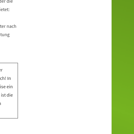
der die
etet:
ter nach
htung
er
ch! In
ise ein
ist die
n