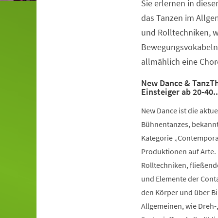
Sie erlernen in dies
Veranstaltungsinformationen
das Tanzen im Allge
und Rolltechniken, 
Bewegungsvokabeln 
allmählich eine Chor
New Dance & TanzTh
Einsteiger ab 20-40.
New Dance ist die aktu
Bühnentanzes, bekannt 
Kategorie „Contemporar
Produktionen auf Arte.
Rolltechniken, fließe
und Elemente der Conta
den Körper und über Bil
Allgemeinen, wie Dreh-