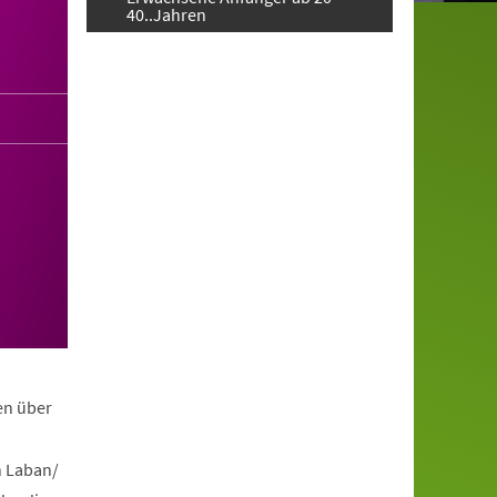
40..Jahren
en über
h Laban/