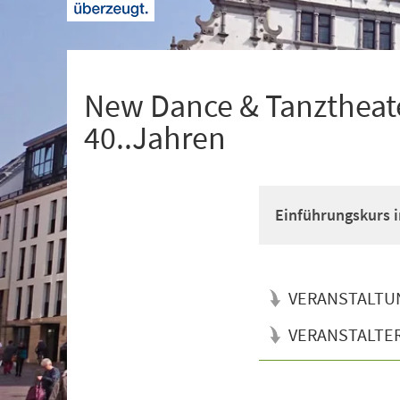
+
1
New Dance & Tanztheate
40..Jahren
Einführungskurs i
VERANSTALTU
VERANSTALTE