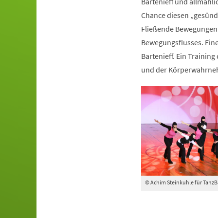
Bartenieff und allmähli
Chance diesen „gesünde
Fließende Bewegungen 
Bewegungsflusses. Ein
Bartenieff. Ein Trainin
und der Körperwahrn
© Achim Steinkuhle für Tanz