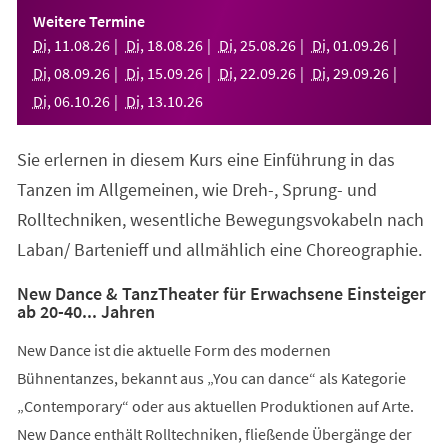
einem
Weitere Termine
neuen
Di
,
11
.
08
.
26
Di
,
18
.
08
.
26
Di
,
25
.
08
.
26
Di
,
01
.
09
.
26
Tab)
Di
,
08
.
09
.
26
Di
,
15
.
09
.
26
Di
,
22
.
09
.
26
Di
,
29
.
09
.
26
Di
,
06
.
10
.
26
Di
,
13
.
10
.
26
Sie erlernen in diesem Kurs eine Einführung in das
Tanzen im Allgemeinen, wie Dreh-, Sprung- und
Rolltechniken, wesentliche Bewegungsvokabeln nach
Laban/ Bartenieff und allmählich eine Choreographie.
New Dance & TanzTheater für Erwachsene Einsteiger
ab 20-40... Jahren
New Dance ist die aktuelle Form des modernen
Bühnentanzes, bekannt aus „You can dance“ als Kategorie
„Contemporary“ oder aus aktuellen Produktionen auf Arte.
New Dance enthält Rolltechniken, fließende Übergänge der