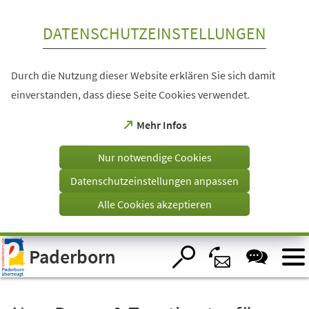
Inhalt anspringen
DATENSCHUTZEINSTELLUNGEN
Durch die Nutzung dieser Website erklären Sie sich damit
einverstanden, dass diese Seite Cookies verwendet.
(Öffnet
Mehr Infos
in
einem
Nur notwendige Cookies
neuen
Tab)
Datenschutzeinstellungen anpassen
Alle Cookies akzeptieren
Visuelle
Paderborn
Assistenzsoftware
öffnen.