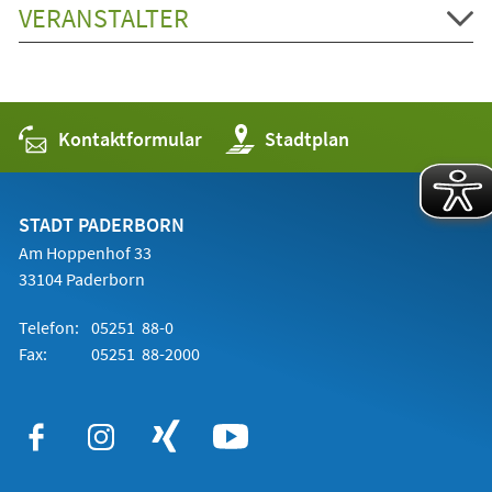
VERANSTALTER
Kontaktformular
(Öffnet
Stadtplan
in
einem
neuen
Tab)
STADT PADERBORN
Am Hoppenhof 33
33104 Paderborn
Telefon:
05251 88-0
Fax:
05251 88-2000