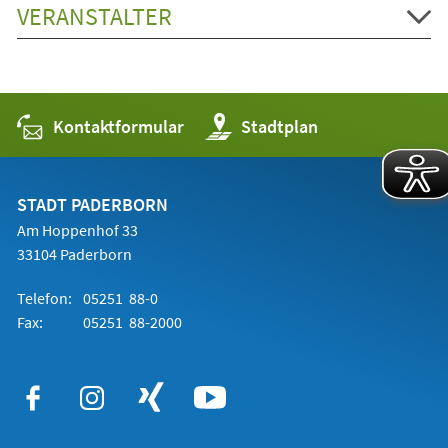
VERANSTALTER
Kontaktformular
(Öffnet
Stadtplan
in
einem
neuen
Tab)
STADT PADERBORN
Am Hoppenhof 33
33104 Paderborn
Telefon:
05251 88-0
Fax:
05251 88-2000