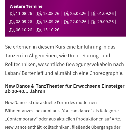
einem
Weitere Termine
neuen
Di
,
11
.
08
.
26
Di
,
18
.
08
.
26
Di
,
25
.
08
.
26
Di
,
01
.
09
.
26
Tab)
Di
,
08
.
09
.
26
Di
,
15
.
09
.
26
Di
,
22
.
09
.
26
Di
,
29
.
09
.
26
Di
,
06
.
10
.
26
Di
,
13
.
10
.
26
Sie erlernen in diesem Kurs eine Einführung in das
Tanzen im Allgemeinen, wie Dreh-, Sprung- und
Rolltechniken, wesentliche Bewegungsvokabeln nach
Laban/ Bartenieff und allmählich eine Choreographie.
New Dance & TanzTheater für Erwachsene Einsteiger
ab 20-40... Jahren
New Dance ist die aktuelle Form des modernen
Bühnentanzes, bekannt aus „You can dance“ als Kategorie
„Contemporary“ oder aus aktuellen Produktionen auf Arte.
New Dance enthält Rolltechniken, fließende Übergänge der