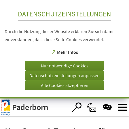
Inhalt anspringen
DATENSCHUTZEINSTELLUNGEN
Durch die Nutzung dieser Website erklären Sie sich damit
einverstanden, dass diese Seite Cookies verwendet.
(Öffnet
Mehr Infos
in
einem
Nur notwendige Cookies
neuen
Tab)
Datenschutzeinstellungen anpassen
Alle Cookies akzeptieren
Visuelle
Paderborn
Assistenzsoftware
öffnen.