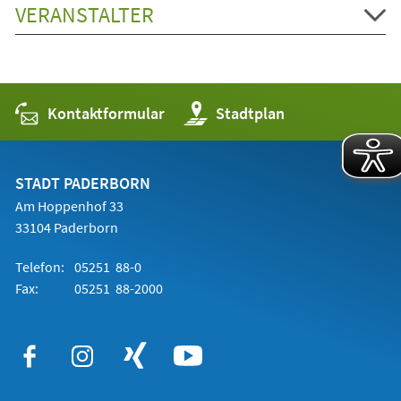
VERANSTALTER
Kontaktformular
(Öffnet
Stadtplan
in
einem
neuen
Tab)
STADT PADERBORN
Am Hoppenhof 33
33104 Paderborn
Telefon:
05251 88-0
Fax:
05251 88-2000