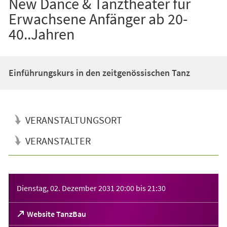
New Dance & Tanztheater für
Erwachsene Anfänger ab 20-
40..Jahren
Einführungskurs in den zeitgenössischen Tanz
VERANSTALTUNGSORT
VERANSTALTER
Veranstaltungsinformationen
Dienstag, 02. Dezember 2031
20:00
bis
21:30
(Öffnet
Website TanzBau
in