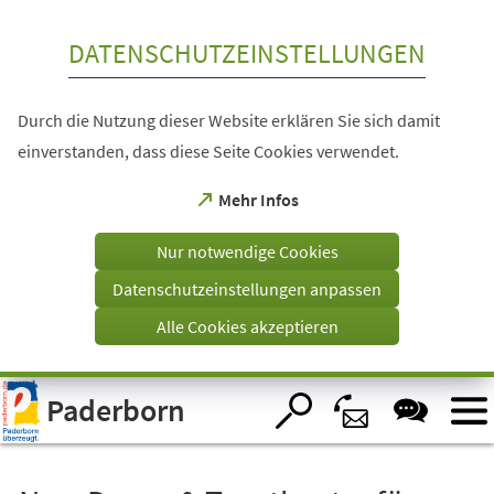
Inhalt anspringen
DATENSCHUTZEINSTELLUNGEN
Durch die Nutzung dieser Website erklären Sie sich damit
einverstanden, dass diese Seite Cookies verwendet.
(Öffnet
Mehr Infos
in
einem
Nur notwendige Cookies
neuen
Tab)
Datenschutzeinstellungen anpassen
Alle Cookies akzeptieren
Visuelle
Paderborn
Assistenzsoftware
öffnen.