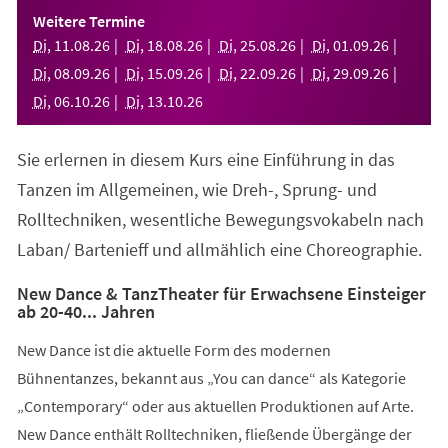
einem
Weitere Termine
neuen
Di
,
11
.
08
.
26
Di
,
18
.
08
.
26
Di
,
25
.
08
.
26
Di
,
01
.
09
.
26
Tab)
Di
,
08
.
09
.
26
Di
,
15
.
09
.
26
Di
,
22
.
09
.
26
Di
,
29
.
09
.
26
Di
,
06
.
10
.
26
Di
,
13
.
10
.
26
Sie erlernen in diesem Kurs eine Einführung in das
Tanzen im Allgemeinen, wie Dreh-, Sprung- und
Rolltechniken, wesentliche Bewegungsvokabeln nach
Laban/ Bartenieff und allmählich eine Choreographie.
New Dance & TanzTheater für Erwachsene Einsteiger
ab 20-40... Jahren
New Dance ist die aktuelle Form des modernen
Bühnentanzes, bekannt aus „You can dance“ als Kategorie
„Contemporary“ oder aus aktuellen Produktionen auf Arte.
New Dance enthält Rolltechniken, fließende Übergänge der