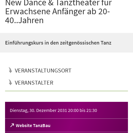
New Dance & Tanztheater für
Erwachsene Anfänger ab 20-
40..Jahren
Einführungskurs in den zeitgenössischen Tanz
VERANSTALTUNGSORT
VERANSTALTER
Veranstaltungsinformationen
Dienstag, 30. Dezember 2031
20:00
bis
21:30
(Öffnet
Website TanzBau
in