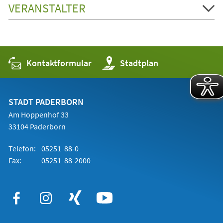
VERANSTALTER
Kontaktformular
(Öffnet
Stadtplan
in
einem
neuen
Tab)
STADT PADERBORN
Am Hoppenhof 33
33104 Paderborn
Telefon:
05251 88-0
Fax:
05251 88-2000