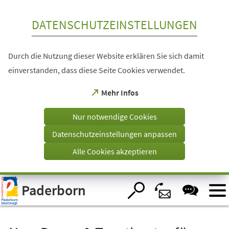
Inhalt anspringen
DATENSCHUTZEINSTELLUNGEN
Durch die Nutzung dieser Website erklären Sie sich damit
einverstanden, dass diese Seite Cookies verwendet.
(Öffnet
Mehr Infos
in
einem
Nur notwendige Cookies
neuen
Tab)
Datenschutzeinstellungen anpassen
Alle Cookies akzeptieren
Visuelle
Paderborn
Assistenzsoftware
öffnen.