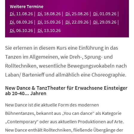
einem
Weitere Termine
neuen
Di
,
11
.
08
.
26
Di
,
18
.
08
.
26
Di
,
25
.
08
.
26
Di
,
01
.
09
.
26
Tab)
Di
,
08
.
09
.
26
Di
,
15
.
09
.
26
Di
,
22
.
09
.
26
Di
,
29
.
09
.
26
Di
,
06
.
10
.
26
Di
,
13
.
10
.
26
Sie erlernen in diesem Kurs eine Einführung in das
Tanzen im Allgemeinen, wie Dreh-, Sprung- und
Rolltechniken, wesentliche Bewegungsvokabeln nach
Laban/ Bartenieff und allmählich eine Choreographie.
New Dance & TanzTheater für Erwachsene Einsteiger
ab 20-40... Jahren
New Dance ist die aktuelle Form des modernen
Bühnentanzes, bekannt aus „You can dance“ als Kategorie
„Contemporary“ oder aus aktuellen Produktionen auf Arte.
New Dance enthält Rolltechniken, fließende Übergänge der