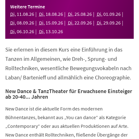
einem
Weitere Termine
neuen
Di
,
11
.
08
.
26
Di
,
18
.
08
.
26
Di
,
25
.
08
.
26
Di
,
01
.
09
.
26
Tab)
Di
,
08
.
09
.
26
Di
,
15
.
09
.
26
Di
,
22
.
09
.
26
Di
,
29
.
09
.
26
Di
,
06
.
10
.
26
Di
,
13
.
10
.
26
Sie erlernen in diesem Kurs eine Einführung in das
Tanzen im Allgemeinen, wie Dreh-, Sprung- und
Rolltechniken, wesentliche Bewegungsvokabeln nach
Laban/ Bartenieff und allmählich eine Choreographie.
New Dance & TanzTheater für Erwachsene Einsteiger
ab 20-40... Jahren
New Dance ist die aktuelle Form des modernen
Bühnentanzes, bekannt aus „You can dance“ als Kategorie
„Contemporary“ oder aus aktuellen Produktionen auf Arte.
New Dance enthält Rolltechniken, fließende Übergänge der