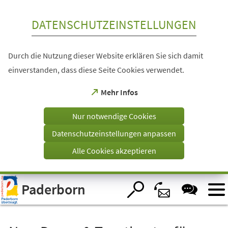
Inhalt anspringen
DATENSCHUTZEINSTELLUNGEN
Durch die Nutzung dieser Website erklären Sie sich damit
einverstanden, dass diese Seite Cookies verwendet.
(Öffnet
Mehr Infos
in
einem
Nur notwendige Cookies
neuen
Tab)
Datenschutzeinstellungen anpassen
Alle Cookies akzeptieren
Visuelle
Paderborn
Assistenzsoftware
öffnen.