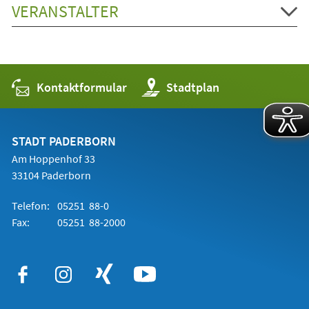
VERANSTALTER
Kontaktformular
(Öffnet
Stadtplan
in
einem
neuen
Tab)
STADT PADERBORN
Am Hoppenhof 33
33104 Paderborn
Telefon:
05251 88-0
Fax:
05251 88-2000