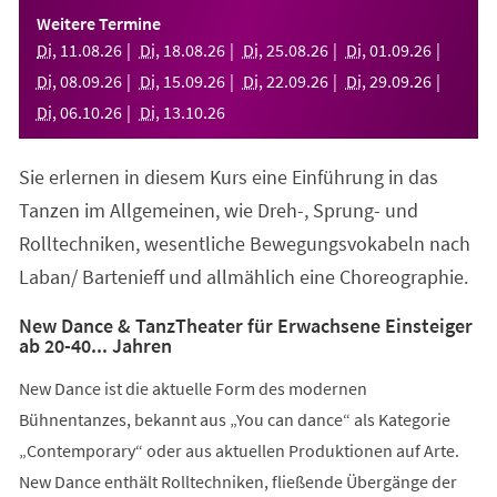
einem
Weitere Termine
neuen
Di
,
11
.
08
.
26
Di
,
18
.
08
.
26
Di
,
25
.
08
.
26
Di
,
01
.
09
.
26
Tab)
Di
,
08
.
09
.
26
Di
,
15
.
09
.
26
Di
,
22
.
09
.
26
Di
,
29
.
09
.
26
Di
,
06
.
10
.
26
Di
,
13
.
10
.
26
Sie erlernen in diesem Kurs eine Einführung in das
Tanzen im Allgemeinen, wie Dreh-, Sprung- und
Rolltechniken, wesentliche Bewegungsvokabeln nach
Laban/ Bartenieff und allmählich eine Choreographie.
New Dance & TanzTheater für Erwachsene Einsteiger
ab 20-40... Jahren
New Dance ist die aktuelle Form des modernen
Bühnentanzes, bekannt aus „You can dance“ als Kategorie
„Contemporary“ oder aus aktuellen Produktionen auf Arte.
New Dance enthält Rolltechniken, fließende Übergänge der