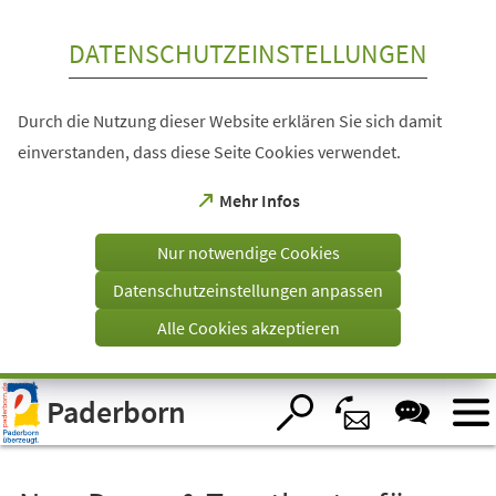
Inhalt anspringen
DATENSCHUTZEINSTELLUNGEN
Durch die Nutzung dieser Website erklären Sie sich damit
einverstanden, dass diese Seite Cookies verwendet.
(Öffnet
Mehr Infos
in
einem
Nur notwendige Cookies
neuen
Tab)
Datenschutzeinstellungen anpassen
Alle Cookies akzeptieren
Visuelle
Paderborn
Assistenzsoftware
öffnen.