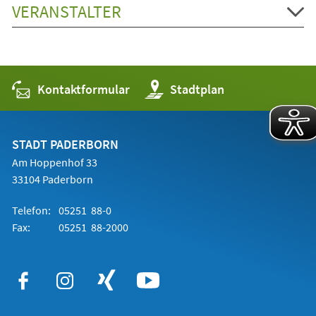
VERANSTALTER
Kontaktformular
(Öffnet
Stadtplan
in
einem
neuen
Tab)
STADT PADERBORN
Am Hoppenhof 33
33104 Paderborn
Telefon:
05251 88-0
Fax:
05251 88-2000