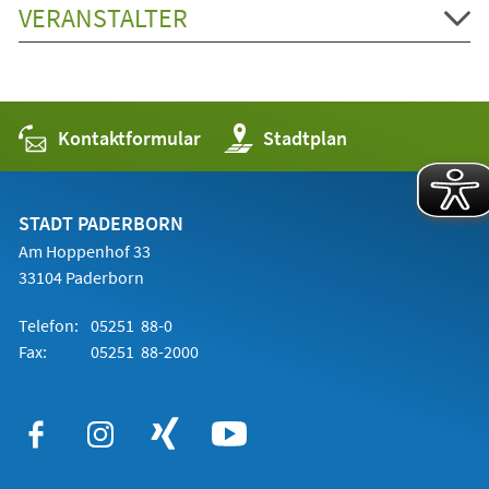
VERANSTALTER
Kontaktformular
(Öffnet
Stadtplan
in
einem
neuen
Tab)
STADT PADERBORN
Am Hoppenhof 33
33104 Paderborn
Telefon:
05251 88-0
Fax:
05251 88-2000