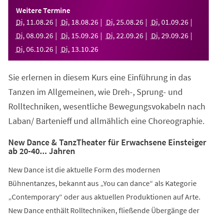
einem
Weitere Termine
neuen
Di
,
11
.
08
.
26
Di
,
18
.
08
.
26
Di
,
25
.
08
.
26
Di
,
01
.
09
.
26
Tab)
Di
,
08
.
09
.
26
Di
,
15
.
09
.
26
Di
,
22
.
09
.
26
Di
,
29
.
09
.
26
Di
,
06
.
10
.
26
Di
,
13
.
10
.
26
Sie erlernen in diesem Kurs eine Einführung in das
Tanzen im Allgemeinen, wie Dreh-, Sprung- und
Rolltechniken, wesentliche Bewegungsvokabeln nach
Laban/ Bartenieff und allmählich eine Choreographie.
New Dance & TanzTheater für Erwachsene Einsteiger
ab 20-40... Jahren
New Dance ist die aktuelle Form des modernen
Bühnentanzes, bekannt aus „You can dance“ als Kategorie
„Contemporary“ oder aus aktuellen Produktionen auf Arte.
New Dance enthält Rolltechniken, fließende Übergänge der