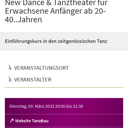
New Dance & Tanztheater für
Erwachsene Anfänger ab 20-
40..Jahren
Einführungskurs in den zeitgenössischen Tanz
VERANSTALTUNGSORT
VERANSTALTER
Veranstaltungsinformationen
Dienstag, 09. März 2032
20:00
bis
21:30
(Öffnet
Website TanzBau
in