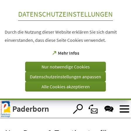
Inhalt anspringen
DATENSCHUTZEINSTELLUNGEN
Durch die Nutzung dieser Website erklären Sie sich damit
einverstanden, dass diese Seite Cookies verwendet.
(Öffnet
Mehr Infos
in
einem
Nur notwendige Cookies
neuen
Tab)
Datenschutzeinstellungen anpassen
Alle Cookies akzeptieren
Visuelle
Paderborn
Assistenzsoftware
öffnen.