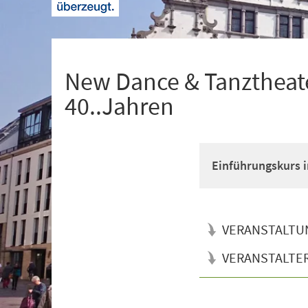
+
1
New Dance & Tanztheate
40..Jahren
Einführungskurs i
VERANSTALTU
VERANSTALTE