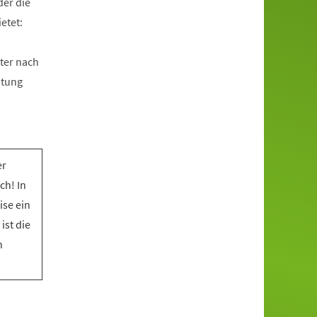
der die
etet:
ter nach
htung
er
ch! In
ise ein
ist die
n