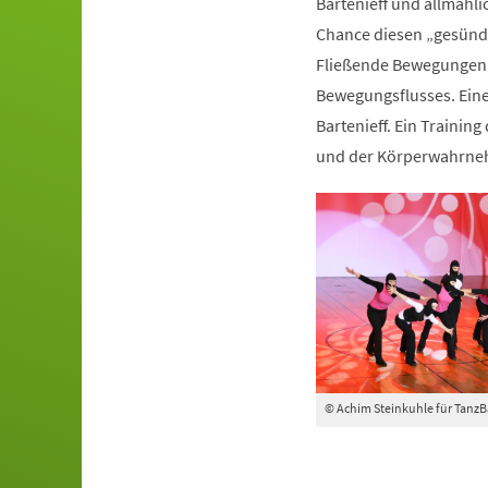
Bartenieff und allmähli
Chance diesen „gesünde
Fließende Bewegungen 
Bewegungsflusses. Ein
Bartenieff. Ein Trainin
und der Körperwahrn
© Achim Steinkuhle für Tanz