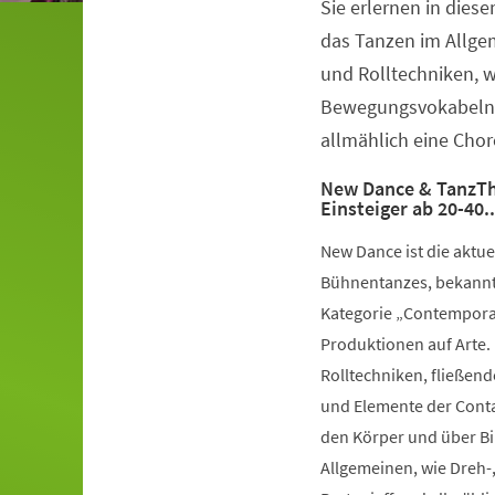
Sie erlernen in dies
Veranstaltungsinformationen
das Tanzen im Allge
und Rolltechniken, 
Bewegungsvokabeln 
allmählich eine Chor
New Dance & TanzTh
Einsteiger ab 20-40.
New Dance ist die aktu
Bühnentanzes, bekannt 
Kategorie „Contemporar
Produktionen auf Arte.
Rolltechniken, fließe
und Elemente der Conta
den Körper und über Bil
Allgemeinen, wie Dreh-