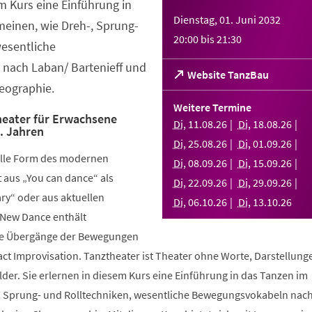
em Kurs eine Einführung in
Dienstag, 01. Juni 2032
meinen, wie Dreh-, Sprung-
20:00
bis
21:30
wesentliche
nach Laban/ Bartenieff und
(Öffnet
Website TanzBau
eographie.
in
einem
Weitere Termine
neuen
eater für Erwachsene
Di
,
11
.
08
.
26
Di
,
18
.
08
.
26
.. Jahren
Tab)
Di
,
25
.
08
.
26
Di
,
01
.
09
.
26
elle Form des modernen
Di
,
08
.
09
.
26
Di
,
15
.
09
.
26
aus „You can dance“ als
Di
,
22
.
09
.
26
Di
,
29
.
09
.
26
y“ oder aus aktuellen
Di
,
06
.
10
.
26
Di
,
13
.
10
.
26
 New Dance enthält
nde Übergänge der Bewegungen
ct Improvisation. Tanztheater ist Theater ohne Worte, Darstellung
der. Sie erlernen in diesem Kurs eine Einführung in das Tanzen im
, Sprung- und Rolltechniken, wesentliche Bewegungsvokabeln nac