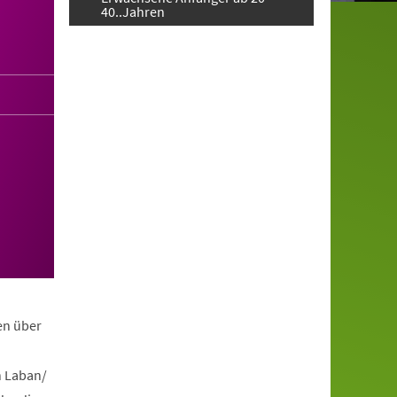
40..Jahren
en über
h Laban/