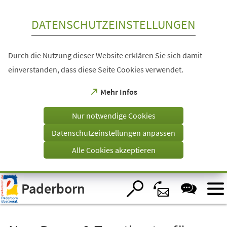
Inhalt anspringen
DATENSCHUTZEINSTELLUNGEN
Durch die Nutzung dieser Website erklären Sie sich damit
einverstanden, dass diese Seite Cookies verwendet.
(Öffnet
Mehr Infos
in
einem
Nur notwendige Cookies
neuen
Tab)
Datenschutzeinstellungen anpassen
Alle Cookies akzeptieren
Visuelle
Paderborn
Assistenzsoftware
öffnen.