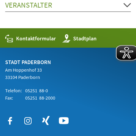
VERANSTALTER
Kontaktformular
(Öffnet
Stadtplan
in
einem
neuen
Tab)
STADT PADERBORN
Am Hoppenhof 33
33104 Paderborn
Telefon:
05251 88-0
Fax:
05251 88-2000