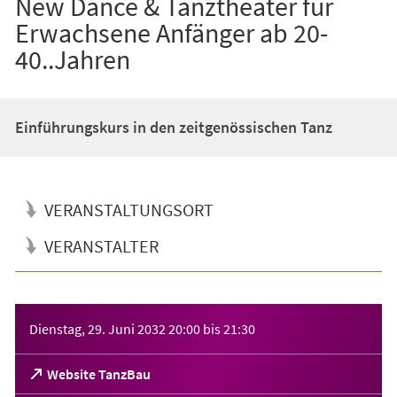
New Dance & Tanztheater für
Erwachsene Anfänger ab 20-
40..Jahren
Einführungskurs in den zeitgenössischen Tanz
VERANSTALTUNGSORT
VERANSTALTER
Veranstaltungsinformationen
Dienstag, 29. Juni 2032
20:00
bis
21:30
(Öffnet
Website TanzBau
in