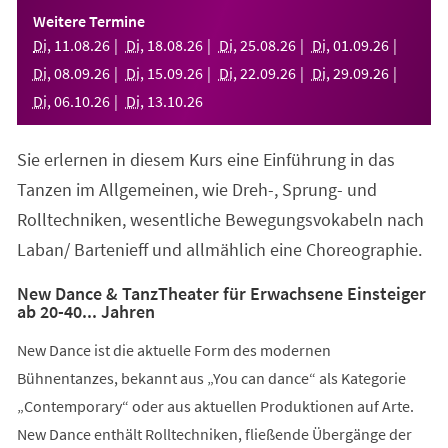
einem
Weitere Termine
neuen
Di
,
11
.
08
.
26
Di
,
18
.
08
.
26
Di
,
25
.
08
.
26
Di
,
01
.
09
.
26
Tab)
Di
,
08
.
09
.
26
Di
,
15
.
09
.
26
Di
,
22
.
09
.
26
Di
,
29
.
09
.
26
Di
,
06
.
10
.
26
Di
,
13
.
10
.
26
Sie erlernen in diesem Kurs eine Einführung in das
Tanzen im Allgemeinen, wie Dreh-, Sprung- und
Rolltechniken, wesentliche Bewegungsvokabeln nach
Laban/ Bartenieff und allmählich eine Choreographie.
New Dance & TanzTheater für Erwachsene Einsteiger
ab 20-40... Jahren
New Dance ist die aktuelle Form des modernen
Bühnentanzes, bekannt aus „You can dance“ als Kategorie
„Contemporary“ oder aus aktuellen Produktionen auf Arte.
New Dance enthält Rolltechniken, fließende Übergänge der