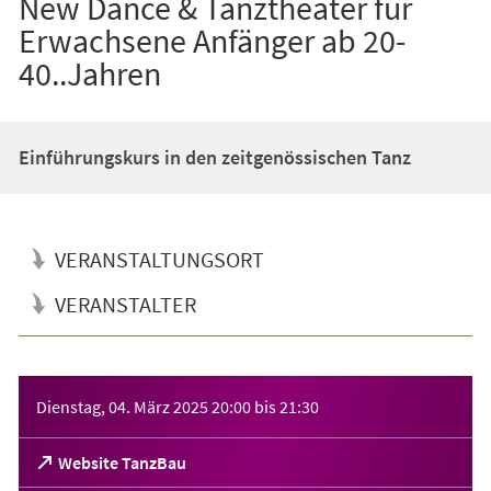
New Dance & Tanztheater für
Erwachsene Anfänger ab 20-
40..Jahren
Einführungskurs in den zeitgenössischen Tanz
VERANSTALTUNGSORT
VERANSTALTER
Veranstaltungsinformationen
Dienstag, 04. März 2025
20:00
bis
21:30
(Öffnet
Website TanzBau
in