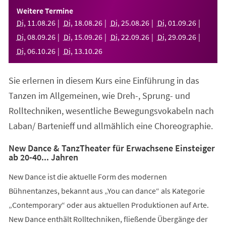
einem
Weitere Termine
neuen
Di
,
11
.
08
.
26
Di
,
18
.
08
.
26
Di
,
25
.
08
.
26
Di
,
01
.
09
.
26
Tab)
Di
,
08
.
09
.
26
Di
,
15
.
09
.
26
Di
,
22
.
09
.
26
Di
,
29
.
09
.
26
Di
,
06
.
10
.
26
Di
,
13
.
10
.
26
Sie erlernen in diesem Kurs eine Einführung in das
Tanzen im Allgemeinen, wie Dreh-, Sprung- und
Rolltechniken, wesentliche Bewegungsvokabeln nach
Laban/ Bartenieff und allmählich eine Choreographie.
New Dance & TanzTheater für Erwachsene Einsteiger
ab 20-40... Jahren
New Dance ist die aktuelle Form des modernen
Bühnentanzes, bekannt aus „You can dance“ als Kategorie
„Contemporary“ oder aus aktuellen Produktionen auf Arte.
New Dance enthält Rolltechniken, fließende Übergänge der