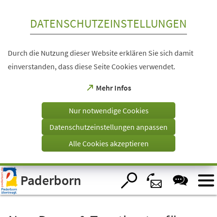
Inhalt anspringen
DATENSCHUTZEINSTELLUNGEN
Durch die Nutzung dieser Website erklären Sie sich damit
einverstanden, dass diese Seite Cookies verwendet.
(Öffnet
Mehr Infos
in
einem
Nur notwendige Cookies
neuen
Tab)
Datenschutzeinstellungen anpassen
Alle Cookies akzeptieren
Visuelle
Paderborn
Assistenzsoftware
öffnen.