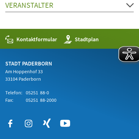
VERANSTALTER
Kontaktformular
(Öffnet
Stadtplan
in
einem
neuen
Tab)
STADT PADERBORN
Am Hoppenhof 33
33104 Paderborn
Telefon:
05251 88-0
Fax:
05251 88-2000