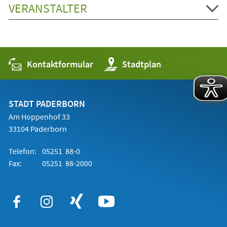
VERANSTALTER
Kontaktformular
(Öffnet
Stadtplan
in
einem
neuen
Tab)
STADT PADERBORN
Am Hoppenhof 33
33104 Paderborn
Telefon:
05251 88-0
Fax:
05251 88-2000