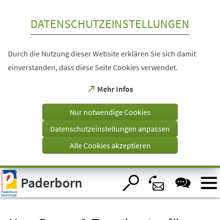
Inhalt anspringen
DATENSCHUTZEINSTELLUNGEN
Durch die Nutzung dieser Website erklären Sie sich damit
einverstanden, dass diese Seite Cookies verwendet.
(Öffnet
Mehr Infos
in
einem
Nur notwendige Cookies
neuen
Tab)
Datenschutzeinstellungen anpassen
Alle Cookies akzeptieren
Visuelle
Paderborn
Assistenzsoftware
öffnen.