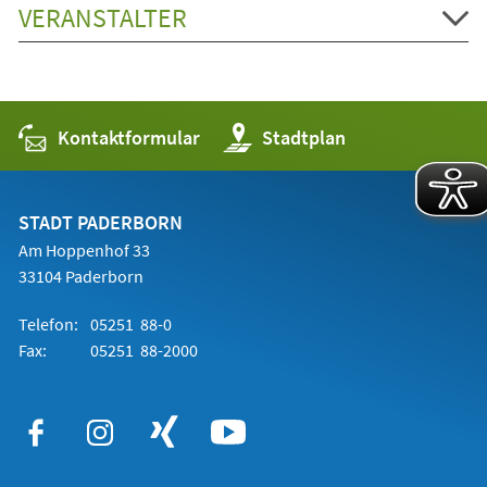
VERANSTALTER
Kontaktformular
(Öffnet
Stadtplan
in
einem
neuen
Tab)
STADT PADERBORN
Am Hoppenhof 33
33104 Paderborn
Telefon:
05251 88-0
Fax:
05251 88-2000