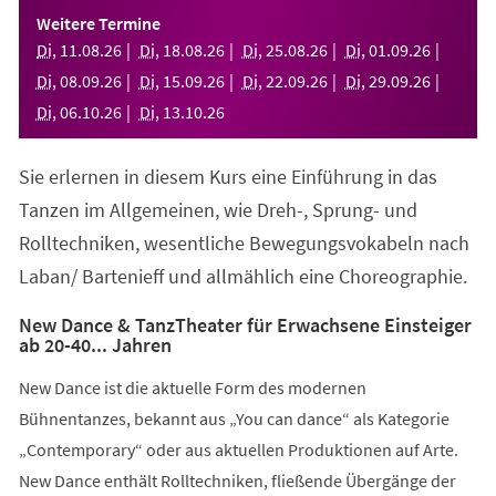
einem
Weitere Termine
neuen
Di
,
11
.
08
.
26
Di
,
18
.
08
.
26
Di
,
25
.
08
.
26
Di
,
01
.
09
.
26
Tab)
Di
,
08
.
09
.
26
Di
,
15
.
09
.
26
Di
,
22
.
09
.
26
Di
,
29
.
09
.
26
Di
,
06
.
10
.
26
Di
,
13
.
10
.
26
Sie erlernen in diesem Kurs eine Einführung in das
Tanzen im Allgemeinen, wie Dreh-, Sprung- und
Rolltechniken, wesentliche Bewegungsvokabeln nach
Laban/ Bartenieff und allmählich eine Choreographie.
New Dance & TanzTheater für Erwachsene Einsteiger
ab 20-40... Jahren
New Dance ist die aktuelle Form des modernen
Bühnentanzes, bekannt aus „You can dance“ als Kategorie
„Contemporary“ oder aus aktuellen Produktionen auf Arte.
New Dance enthält Rolltechniken, fließende Übergänge der