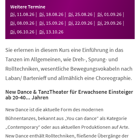
einem
Weitere Termine
neuen
Di
,
11
.
08
.
26
Di
,
18
.
08
.
26
Di
,
25
.
08
.
26
Di
,
01
.
09
.
26
Tab)
Di
,
08
.
09
.
26
Di
,
15
.
09
.
26
Di
,
22
.
09
.
26
Di
,
29
.
09
.
26
Di
,
06
.
10
.
26
Di
,
13
.
10
.
26
Sie erlernen in diesem Kurs eine Einführung in das
Tanzen im Allgemeinen, wie Dreh-, Sprung- und
Rolltechniken, wesentliche Bewegungsvokabeln nach
Laban/ Bartenieff und allmählich eine Choreographie.
New Dance & TanzTheater für Erwachsene Einsteiger
ab 20-40... Jahren
New Dance ist die aktuelle Form des modernen
Bühnentanzes, bekannt aus „You can dance“ als Kategorie
„Contemporary“ oder aus aktuellen Produktionen auf Arte.
New Dance enthält Rolltechniken, fließende Übergänge der