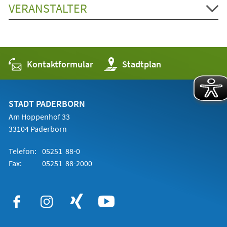
VERANSTALTER
Kontaktformular
(Öffnet
Stadtplan
in
einem
neuen
Tab)
STADT PADERBORN
Am Hoppenhof 33
33104 Paderborn
Telefon:
05251 88-0
Fax:
05251 88-2000