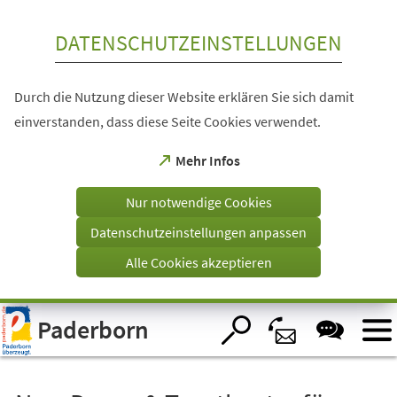
Inhalt anspringen
DATENSCHUTZEINSTELLUNGEN
Durch die Nutzung dieser Website erklären Sie sich damit
einverstanden, dass diese Seite Cookies verwendet.
(Öffnet
Mehr Infos
in
einem
Nur notwendige Cookies
neuen
Tab)
Datenschutzeinstellungen anpassen
Alle Cookies akzeptieren
Visuelle
Paderborn
Assistenzsoftware
öffnen.