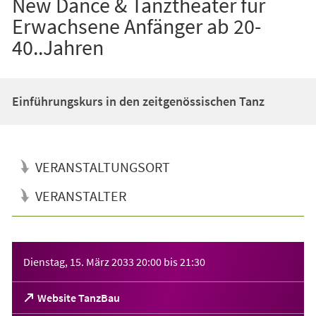
New Dance & Tanztheater für
Erwachsene Anfänger ab 20-
40..Jahren
Einführungskurs in den zeitgenössischen Tanz
VERANSTALTUNGSORT
VERANSTALTER
Veranstaltungsinformationen
Dienstag, 15. März 2033
20:00
bis
21:30
(Öffnet
Website TanzBau
in