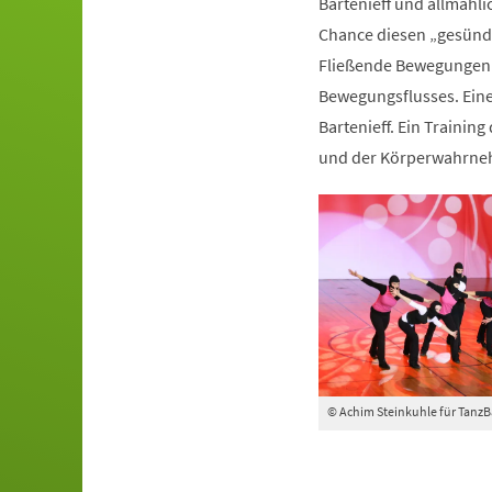
Bartenieff und allmähli
Chance diesen „gesünde
Fließende Bewegungen 
Bewegungsflusses. Ein
Bartenieff. Ein Trainin
und der Körperwahrn
© Achim Steinkuhle für Tanz