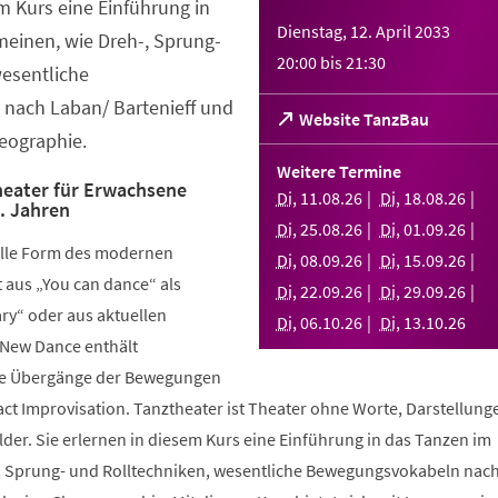
em Kurs eine Einführung in
Dienstag, 12. April 2033
meinen, wie Dreh-, Sprung-
20:00
bis
21:30
wesentliche
nach Laban/ Bartenieff und
(Öffnet
Website TanzBau
eographie.
in
einem
Weitere Termine
neuen
eater für Erwachsene
Di
,
11
.
08
.
26
Di
,
18
.
08
.
26
.. Jahren
Tab)
Di
,
25
.
08
.
26
Di
,
01
.
09
.
26
elle Form des modernen
Di
,
08
.
09
.
26
Di
,
15
.
09
.
26
aus „You can dance“ als
Di
,
22
.
09
.
26
Di
,
29
.
09
.
26
y“ oder aus aktuellen
Di
,
06
.
10
.
26
Di
,
13
.
10
.
26
 New Dance enthält
nde Übergänge der Bewegungen
ct Improvisation. Tanztheater ist Theater ohne Worte, Darstellung
der. Sie erlernen in diesem Kurs eine Einführung in das Tanzen im
, Sprung- und Rolltechniken, wesentliche Bewegungsvokabeln nac