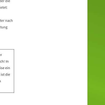
der die
etet:
ter nach
htung
er
ch! In
ise ein
ist die
n