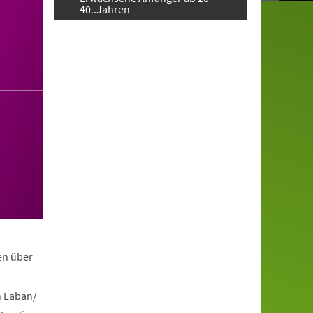
40..Jahren
en über
h Laban/