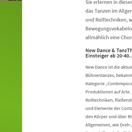
Sie erlernen in dies
Veranstaltungsinformationen
das Tanzen im Allge
und Rolltechniken, 
Bewegungsvokabeln 
allmählich eine Chor
New Dance & TanzTh
Einsteiger ab 20-40.
New Dance ist die aktu
Bühnentanzes, bekannt 
Kategorie „Contemporar
Produktionen auf Arte.
Rolltechniken, fließe
und Elemente der Conta
den Körper und über Bil
Allgemeinen, wie Dreh-