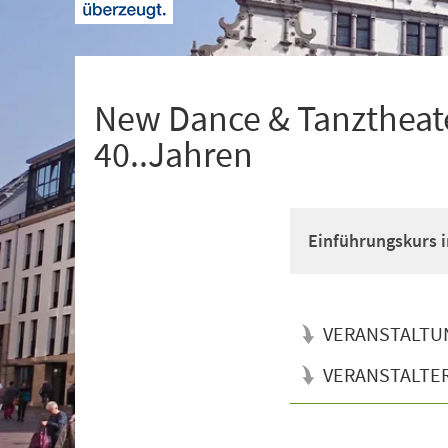
+
1
New Dance & Tanztheate
40..Jahren
Einführungskurs i
VERANSTALTU
VERANSTALTE