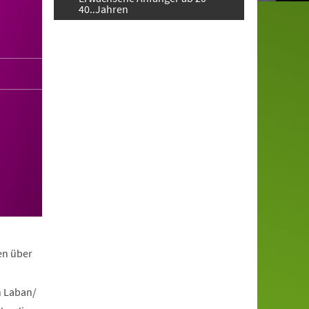
40..Jahren
en über
h Laban/