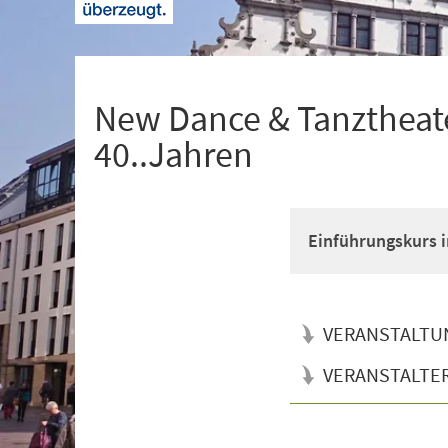
+
1
New Dance & Tanztheate
40..Jahren
Einführungskurs i
VERANSTALTU
VERANSTALTE