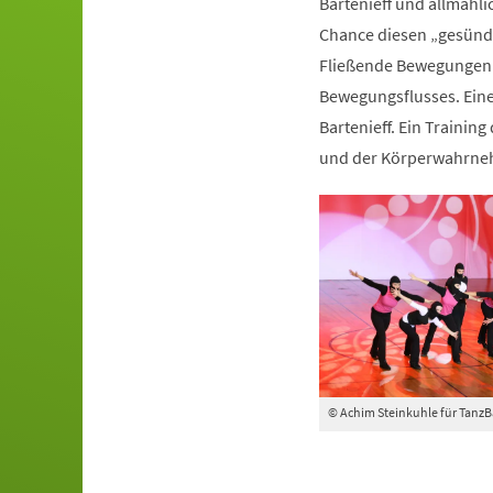
Bartenieff und allmähli
Chance diesen „gesünde
Fließende Bewegungen 
Bewegungsflusses. Ein
Bartenieff. Ein Trainin
und der Körperwahrn
© Achim Steinkuhle für Tanz