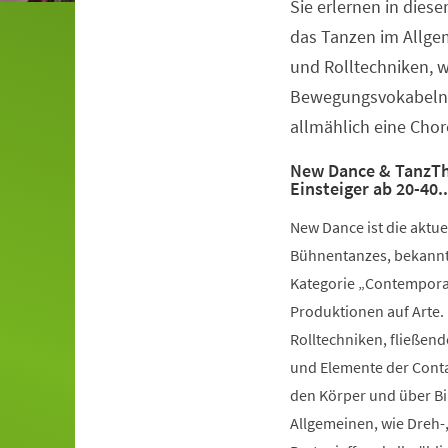
Sie erlernen in dies
Veranstaltungsinformationen
das Tanzen im Allge
und Rolltechniken, 
Bewegungsvokabeln 
allmählich eine Chor
New Dance & TanzTh
Einsteiger ab 20-40.
New Dance ist die aktu
Bühnentanzes, bekannt 
Kategorie „Contemporar
Produktionen auf Arte.
Rolltechniken, fließe
und Elemente der Conta
den Körper und über Bil
Allgemeinen, wie Dreh-