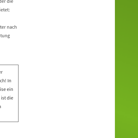
der die
etet:
ter nach
htung
er
ch! In
ise ein
ist die
n