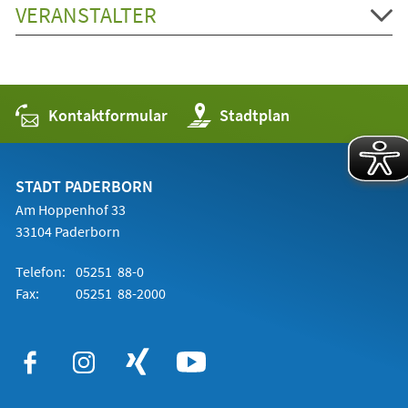
VERANSTALTER
Kontaktformular
(Öffnet
Stadtplan
in
einem
neuen
Tab)
STADT PADERBORN
Am Hoppenhof 33
33104 Paderborn
Telefon:
05251 88-0
Fax:
05251 88-2000