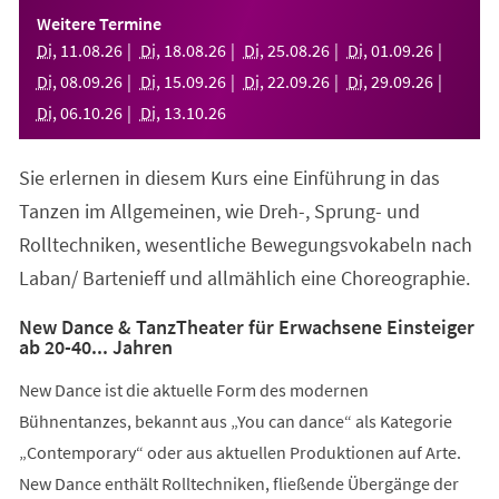
einem
Weitere Termine
neuen
Di
,
11
.
08
.
26
Di
,
18
.
08
.
26
Di
,
25
.
08
.
26
Di
,
01
.
09
.
26
Tab)
Di
,
08
.
09
.
26
Di
,
15
.
09
.
26
Di
,
22
.
09
.
26
Di
,
29
.
09
.
26
Di
,
06
.
10
.
26
Di
,
13
.
10
.
26
Sie erlernen in diesem Kurs eine Einführung in das
Tanzen im Allgemeinen, wie Dreh-, Sprung- und
Rolltechniken, wesentliche Bewegungsvokabeln nach
Laban/ Bartenieff und allmählich eine Choreographie.
New Dance & TanzTheater für Erwachsene Einsteiger
ab 20-40... Jahren
New Dance ist die aktuelle Form des modernen
Bühnentanzes, bekannt aus „You can dance“ als Kategorie
„Contemporary“ oder aus aktuellen Produktionen auf Arte.
New Dance enthält Rolltechniken, fließende Übergänge der