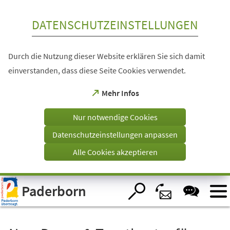
Inhalt anspringen
DATENSCHUTZEINSTELLUNGEN
Durch die Nutzung dieser Website erklären Sie sich damit
einverstanden, dass diese Seite Cookies verwendet.
(Öffnet
Mehr Infos
in
einem
Nur notwendige Cookies
neuen
Tab)
Datenschutzeinstellungen anpassen
Alle Cookies akzeptieren
Visuelle
Paderborn
Assistenzsoftware
öffnen.