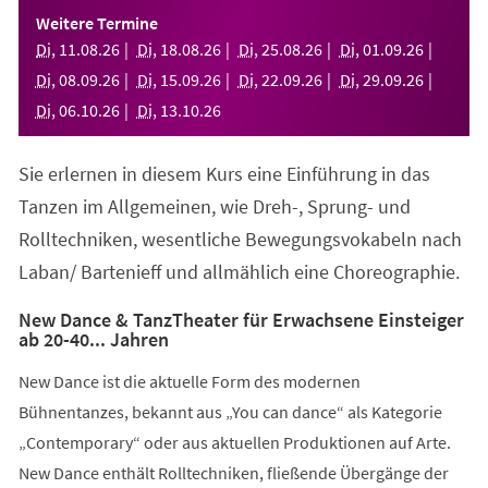
einem
Weitere Termine
neuen
Di
,
11
.
08
.
26
Di
,
18
.
08
.
26
Di
,
25
.
08
.
26
Di
,
01
.
09
.
26
Tab)
Di
,
08
.
09
.
26
Di
,
15
.
09
.
26
Di
,
22
.
09
.
26
Di
,
29
.
09
.
26
Di
,
06
.
10
.
26
Di
,
13
.
10
.
26
Sie erlernen in diesem Kurs eine Einführung in das
Tanzen im Allgemeinen, wie Dreh-, Sprung- und
Rolltechniken, wesentliche Bewegungsvokabeln nach
Laban/ Bartenieff und allmählich eine Choreographie.
New Dance & TanzTheater für Erwachsene Einsteiger
ab 20-40... Jahren
New Dance ist die aktuelle Form des modernen
Bühnentanzes, bekannt aus „You can dance“ als Kategorie
„Contemporary“ oder aus aktuellen Produktionen auf Arte.
New Dance enthält Rolltechniken, fließende Übergänge der