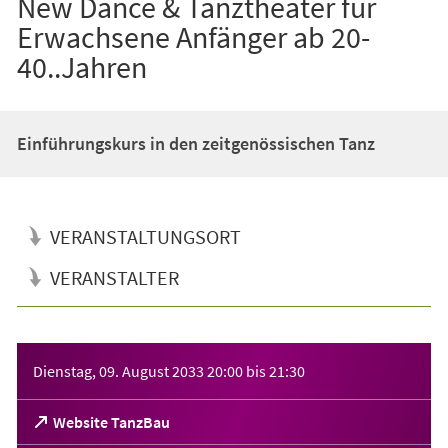
New Dance & Tanztheater für
Erwachsene Anfänger ab 20-
40..Jahren
Einführungskurs in den zeitgenössischen Tanz
VERANSTALTUNGSORT
VERANSTALTER
Veranstaltungsinformationen
Dienstag, 09. August 2033
20:00
bis
21:30
(Öffnet
Website TanzBau
in