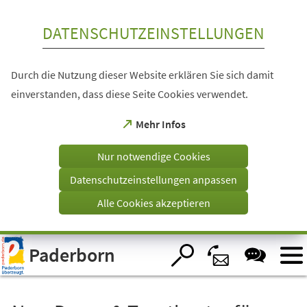
Inhalt anspringen
DATENSCHUTZEINSTELLUNGEN
Durch die Nutzung dieser Website erklären Sie sich damit
einverstanden, dass diese Seite Cookies verwendet.
(Öffnet
Mehr Infos
in
einem
Nur notwendige Cookies
neuen
Tab)
Datenschutzeinstellungen anpassen
Alle Cookies akzeptieren
Visuelle
Paderborn
Assistenzsoftware
öffnen.