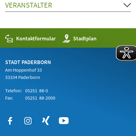
VERANSTALTER
Kontaktformular
(Öffnet
Stadtplan
in
einem
neuen
Tab)
STADT PADERBORN
Am Hoppenhof 33
33104 Paderborn
Telefon:
05251 88-0
Fax:
05251 88-2000