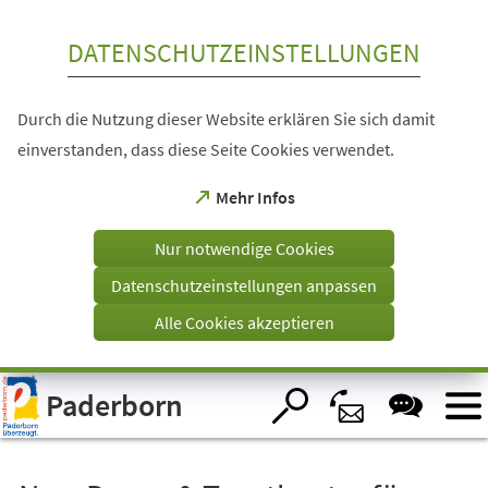
Inhalt anspringen
DATENSCHUTZEINSTELLUNGEN
Durch die Nutzung dieser Website erklären Sie sich damit
einverstanden, dass diese Seite Cookies verwendet.
(Öffnet
Mehr Infos
in
einem
Nur notwendige Cookies
neuen
Tab)
Datenschutzeinstellungen anpassen
Alle Cookies akzeptieren
Visuelle
Paderborn
Assistenzsoftware
öffnen.