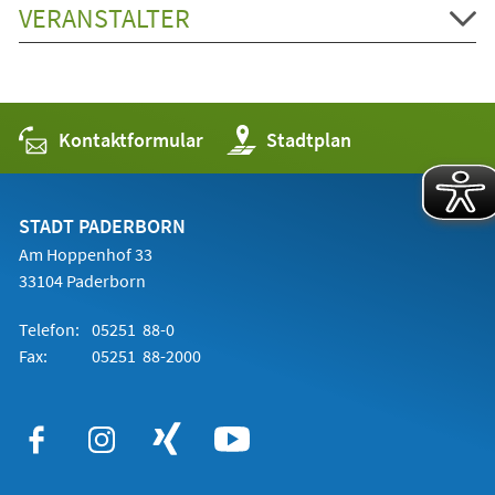
VERANSTALTER
Kontaktformular
(Öffnet
Stadtplan
in
einem
neuen
Tab)
STADT PADERBORN
Am Hoppenhof 33
33104 Paderborn
Telefon:
05251 88-0
Fax:
05251 88-2000