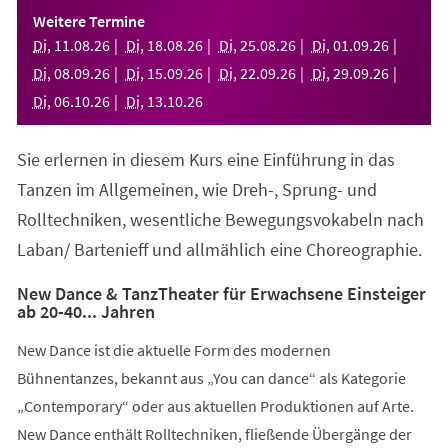
einem
Weitere Termine
neuen
Di
,
11
.
08
.
26
Di
,
18
.
08
.
26
Di
,
25
.
08
.
26
Di
,
01
.
09
.
26
Tab)
Di
,
08
.
09
.
26
Di
,
15
.
09
.
26
Di
,
22
.
09
.
26
Di
,
29
.
09
.
26
Di
,
06
.
10
.
26
Di
,
13
.
10
.
26
Sie erlernen in diesem Kurs eine Einführung in das
Tanzen im Allgemeinen, wie Dreh-, Sprung- und
Rolltechniken, wesentliche Bewegungsvokabeln nach
Laban/ Bartenieff und allmählich eine Choreographie.
New Dance & TanzTheater für Erwachsene Einsteiger
ab 20-40... Jahren
New Dance ist die aktuelle Form des modernen
Bühnentanzes, bekannt aus „You can dance“ als Kategorie
„Contemporary“ oder aus aktuellen Produktionen auf Arte.
New Dance enthält Rolltechniken, fließende Übergänge der