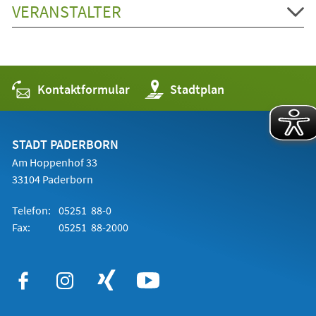
VERANSTALTER
Kontaktformular
(Öffnet
Stadtplan
in
einem
neuen
Tab)
STADT PADERBORN
Am Hoppenhof 33
33104 Paderborn
Telefon:
05251 88-0
Fax:
05251 88-2000