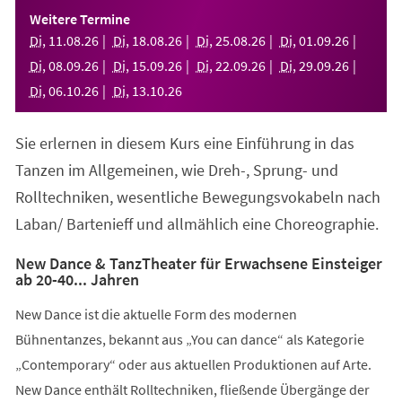
einem
Weitere Termine
neuen
Di
,
11
.
08
.
26
Di
,
18
.
08
.
26
Di
,
25
.
08
.
26
Di
,
01
.
09
.
26
Tab)
Di
,
08
.
09
.
26
Di
,
15
.
09
.
26
Di
,
22
.
09
.
26
Di
,
29
.
09
.
26
Di
,
06
.
10
.
26
Di
,
13
.
10
.
26
Sie erlernen in diesem Kurs eine Einführung in das
Tanzen im Allgemeinen, wie Dreh-, Sprung- und
Rolltechniken, wesentliche Bewegungsvokabeln nach
Laban/ Bartenieff und allmählich eine Choreographie.
New Dance & TanzTheater für Erwachsene Einsteiger
ab 20-40... Jahren
New Dance ist die aktuelle Form des modernen
Bühnentanzes, bekannt aus „You can dance“ als Kategorie
„Contemporary“ oder aus aktuellen Produktionen auf Arte.
New Dance enthält Rolltechniken, fließende Übergänge der