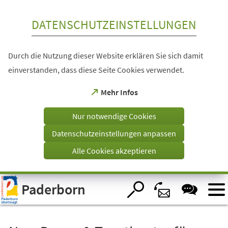
Inhalt anspringen
DATENSCHUTZEINSTELLUNGEN
Durch die Nutzung dieser Website erklären Sie sich damit
einverstanden, dass diese Seite Cookies verwendet.
(Öffnet
Mehr Infos
in
einem
Nur notwendige Cookies
neuen
Tab)
Datenschutzeinstellungen anpassen
Alle Cookies akzeptieren
Visuelle
Paderborn
Assistenzsoftware
öffnen.