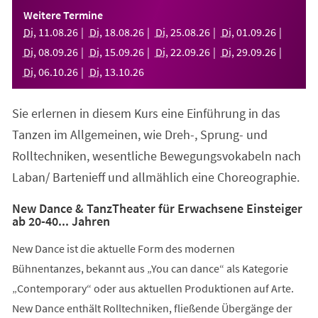
einem
Weitere Termine
neuen
Di
,
11
.
08
.
26
Di
,
18
.
08
.
26
Di
,
25
.
08
.
26
Di
,
01
.
09
.
26
Tab)
Di
,
08
.
09
.
26
Di
,
15
.
09
.
26
Di
,
22
.
09
.
26
Di
,
29
.
09
.
26
Di
,
06
.
10
.
26
Di
,
13
.
10
.
26
Sie erlernen in diesem Kurs eine Einführung in das
Tanzen im Allgemeinen, wie Dreh-, Sprung- und
Rolltechniken, wesentliche Bewegungsvokabeln nach
Laban/ Bartenieff und allmählich eine Choreographie.
New Dance & TanzTheater für Erwachsene Einsteiger
ab 20-40... Jahren
New Dance ist die aktuelle Form des modernen
Bühnentanzes, bekannt aus „You can dance“ als Kategorie
„Contemporary“ oder aus aktuellen Produktionen auf Arte.
New Dance enthält Rolltechniken, fließende Übergänge der