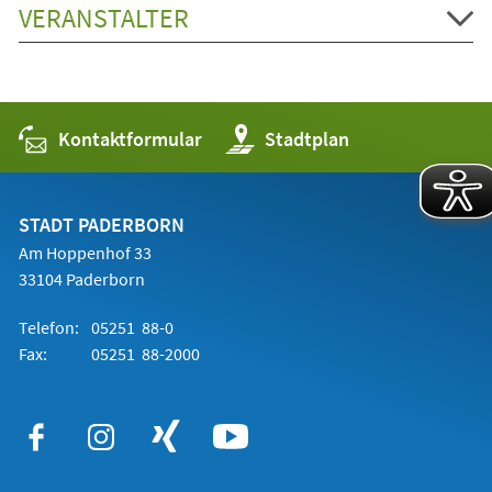
VERANSTALTER
Kontaktformular
(Öffnet
Stadtplan
in
einem
neuen
Tab)
STADT PADERBORN
Am Hoppenhof 33
33104 Paderborn
Telefon:
05251 88-0
Fax:
05251 88-2000