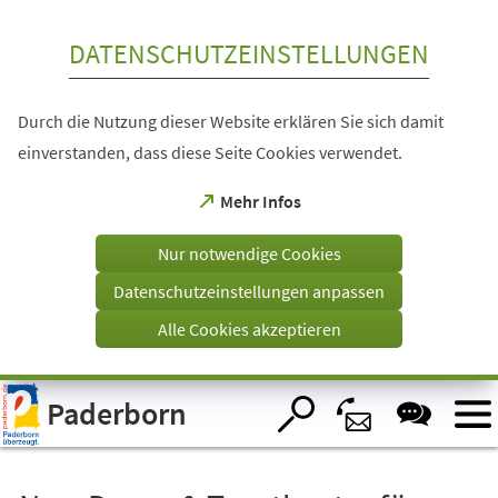
Inhalt anspringen
DATENSCHUTZEINSTELLUNGEN
Durch die Nutzung dieser Website erklären Sie sich damit
einverstanden, dass diese Seite Cookies verwendet.
(Öffnet
Mehr Infos
in
einem
Nur notwendige Cookies
neuen
Tab)
Datenschutzeinstellungen anpassen
Alle Cookies akzeptieren
Visuelle
Paderborn
Assistenzsoftware
öffnen.