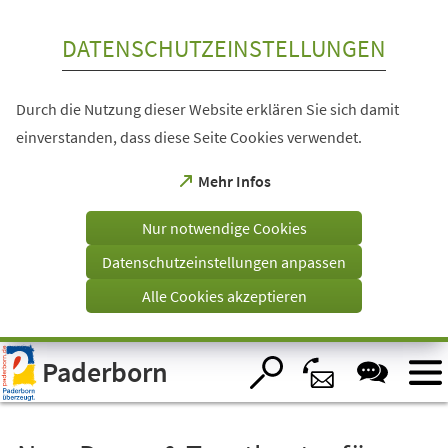
Inhalt anspringen
DATENSCHUTZEINSTELLUNGEN
Durch die Nutzung dieser Website erklären Sie sich damit
einverstanden, dass diese Seite Cookies verwendet.
(Öffnet
Mehr Infos
in
einem
Nur notwendige Cookies
neuen
Tab)
Datenschutzeinstellungen anpassen
Alle Cookies akzeptieren
Visuelle
Paderborn
Assistenzsoftware
öffnen.