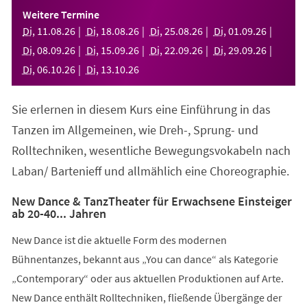
einem
Weitere Termine
neuen
Di
,
11
.
08
.
26
Di
,
18
.
08
.
26
Di
,
25
.
08
.
26
Di
,
01
.
09
.
26
Tab)
Di
,
08
.
09
.
26
Di
,
15
.
09
.
26
Di
,
22
.
09
.
26
Di
,
29
.
09
.
26
Di
,
06
.
10
.
26
Di
,
13
.
10
.
26
Sie erlernen in diesem Kurs eine Einführung in das
Tanzen im Allgemeinen, wie Dreh-, Sprung- und
Rolltechniken, wesentliche Bewegungsvokabeln nach
Laban/ Bartenieff und allmählich eine Choreographie.
New Dance & TanzTheater für Erwachsene Einsteiger
ab 20-40... Jahren
New Dance ist die aktuelle Form des modernen
Bühnentanzes, bekannt aus „You can dance“ als Kategorie
„Contemporary“ oder aus aktuellen Produktionen auf Arte.
New Dance enthält Rolltechniken, fließende Übergänge der