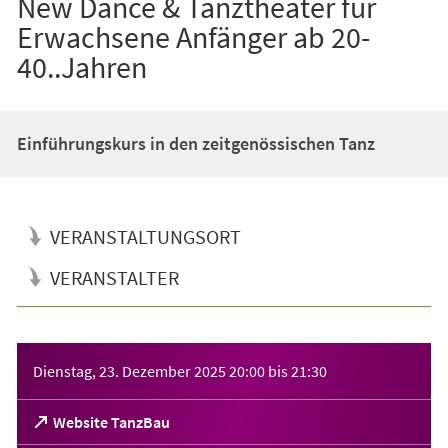
New Dance & Tanztheater für
Erwachsene Anfänger ab 20-
40..Jahren
Einführungskurs in den zeitgenössischen Tanz
VERANSTALTUNGSORT
VERANSTALTER
Veranstaltungsinformationen
Dienstag, 23. Dezember 2025
20:00
bis
21:30
(Öffnet
Website TanzBau
in