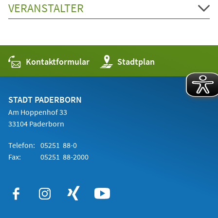
VERANSTALTER
Kontaktformular
(Öffnet
Stadtplan
in
einem
neuen
Tab)
STADT PADERBORN
Am Hoppenhof 33
33104 Paderborn
Telefon:
05251 88-0
Fax:
05251 88-2000