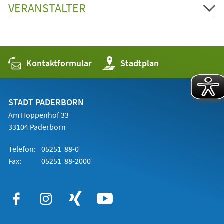
VERANSTALTER
Kontaktformular
(Öffnet
Stadtplan
in
einem
neuen
Tab)
STADT PADERBORN
Am Hoppenhof 33
33104 Paderborn
Telefon:
05251 88-0
Fax:
05251 88-2000