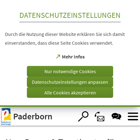
Inhalt anspringen
DATENSCHUTZEINSTELLUNGEN
Durch die Nutzung dieser Website erklären Sie sich damit
einverstanden, dass diese Seite Cookies verwendet.
(Öffnet
Mehr Infos
in
einem
Nur notwendige Cookies
neuen
Tab)
Datenschutzeinstellungen anpassen
Alle Cookies akzeptieren
Visuelle
Paderborn
Assistenzsoftware
öffnen.