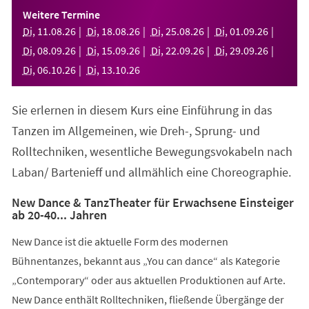
einem
Weitere Termine
neuen
Di
,
11
.
08
.
26
Di
,
18
.
08
.
26
Di
,
25
.
08
.
26
Di
,
01
.
09
.
26
Tab)
Di
,
08
.
09
.
26
Di
,
15
.
09
.
26
Di
,
22
.
09
.
26
Di
,
29
.
09
.
26
Di
,
06
.
10
.
26
Di
,
13
.
10
.
26
Sie erlernen in diesem Kurs eine Einführung in das
Tanzen im Allgemeinen, wie Dreh-, Sprung- und
Rolltechniken, wesentliche Bewegungsvokabeln nach
Laban/ Bartenieff und allmählich eine Choreographie.
New Dance & TanzTheater für Erwachsene Einsteiger
ab 20-40... Jahren
New Dance ist die aktuelle Form des modernen
Bühnentanzes, bekannt aus „You can dance“ als Kategorie
„Contemporary“ oder aus aktuellen Produktionen auf Arte.
New Dance enthält Rolltechniken, fließende Übergänge der