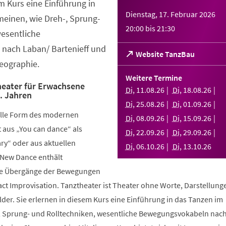
em Kurs eine Einführung in
Dienstag, 17. Februar 2026
meinen, wie Dreh-, Sprung-
20:00
bis
21:30
wesentliche
nach Laban/ Bartenieff und
(Öffnet
Website TanzBau
eographie.
in
einem
Weitere Termine
neuen
eater für Erwachsene
Di
,
11
.
08
.
26
Di
,
18
.
08
.
26
.. Jahren
Tab)
Di
,
25
.
08
.
26
Di
,
01
.
09
.
26
elle Form des modernen
Di
,
08
.
09
.
26
Di
,
15
.
09
.
26
aus „You can dance“ als
Di
,
22
.
09
.
26
Di
,
29
.
09
.
26
y“ oder aus aktuellen
Di
,
06
.
10
.
26
Di
,
13
.
10
.
26
 New Dance enthält
nde Übergänge der Bewegungen
ct Improvisation. Tanztheater ist Theater ohne Worte, Darstellung
der. Sie erlernen in diesem Kurs eine Einführung in das Tanzen im
, Sprung- und Rolltechniken, wesentliche Bewegungsvokabeln nac