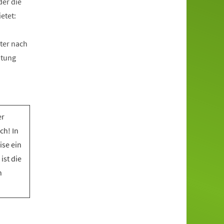
der die
etet:
ter nach
htung
er
ch! In
ise ein
ist die
n