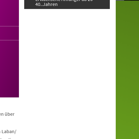
40..Jahren
en über
h Laban/