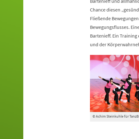
Bartenieff und allmähli
Chance diesen „gesünde
Fließende Bewegungen 
Bewegungsflusses. Ein
Bartenieff. Ein Trainin
und der Körperwahrn
© Achim Steinkuhle für Tanz