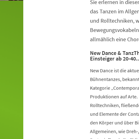
Sie erlernen in dies
Veranstaltungsinformationen
das Tanzen im Allge
und Rolltechniken, 
Bewegungsvokabeln 
allmählich eine Chor
New Dance & TanzTh
Einsteiger ab 20-40.
New Dance ist die aktu
Bühnentanzes, bekannt 
Kategorie „Contemporar
Produktionen auf Arte.
Rolltechniken, fließe
und Elemente der Conta
den Körper und über Bil
Allgemeinen, wie Dreh-