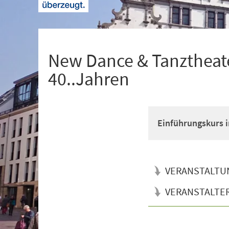
+
1
New Dance & Tanztheate
40..Jahren
Einführungskurs i
VERANSTALTU
VERANSTALTE