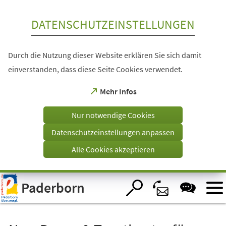
Inhalt anspringen
DATENSCHUTZEINSTELLUNGEN
Durch die Nutzung dieser Website erklären Sie sich damit
einverstanden, dass diese Seite Cookies verwendet.
(Öffnet
Mehr Infos
in
einem
Nur notwendige Cookies
neuen
Tab)
Datenschutzeinstellungen anpassen
Alle Cookies akzeptieren
Visuelle
Paderborn
Assistenzsoftware
öffnen.