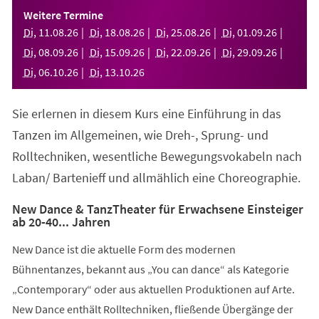
einem
Weitere Termine
neuen
Di
,
11
.
08
.
26
Di
,
18
.
08
.
26
Di
,
25
.
08
.
26
Di
,
01
.
09
.
26
Tab)
Di
,
08
.
09
.
26
Di
,
15
.
09
.
26
Di
,
22
.
09
.
26
Di
,
29
.
09
.
26
Di
,
06
.
10
.
26
Di
,
13
.
10
.
26
Sie erlernen in diesem Kurs eine Einführung in das
Tanzen im Allgemeinen, wie Dreh-, Sprung- und
Rolltechniken, wesentliche Bewegungsvokabeln nach
Laban/ Bartenieff und allmählich eine Choreographie.
New Dance & TanzTheater für Erwachsene Einsteiger
ab 20-40... Jahren
New Dance ist die aktuelle Form des modernen
Bühnentanzes, bekannt aus „You can dance“ als Kategorie
„Contemporary“ oder aus aktuellen Produktionen auf Arte.
New Dance enthält Rolltechniken, fließende Übergänge der