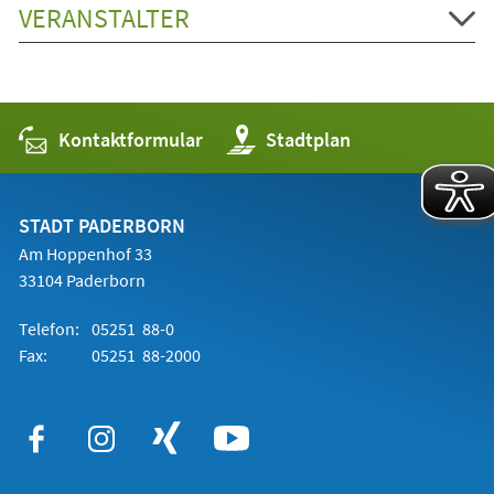
VERANSTALTER
Kontaktformular
(Öffnet
Stadtplan
in
einem
neuen
Tab)
STADT PADERBORN
Am Hoppenhof 33
33104 Paderborn
Telefon:
05251 88-0
Fax:
05251 88-2000