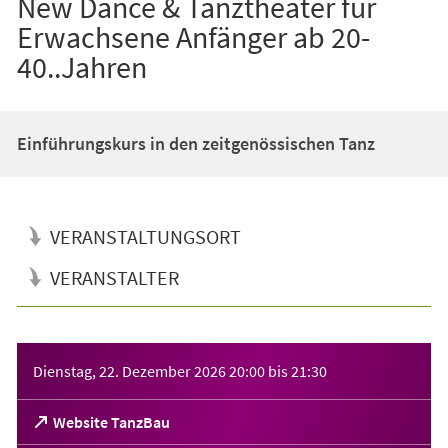
New Dance & Tanztheater für
Erwachsene Anfänger ab 20-
40..Jahren
Einführungskurs in den zeitgenössischen Tanz
VERANSTALTUNGSORT
VERANSTALTER
Veranstaltungsinformationen
Dienstag, 22. Dezember 2026
20:00
bis
21:30
(Öffnet
Website TanzBau
in