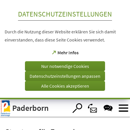
Inhalt anspringen
DATENSCHUTZEINSTELLUNGEN
Durch die Nutzung dieser Website erklären Sie sich damit
einverstanden, dass diese Seite Cookies verwendet.
(Öffnet
Mehr Infos
in
einem
Nur notwendige Cookies
neuen
Tab)
Datenschutzeinstellungen anpassen
Alle Cookies akzeptieren
Visuelle
Paderborn
Assistenzsoftware
öffnen.