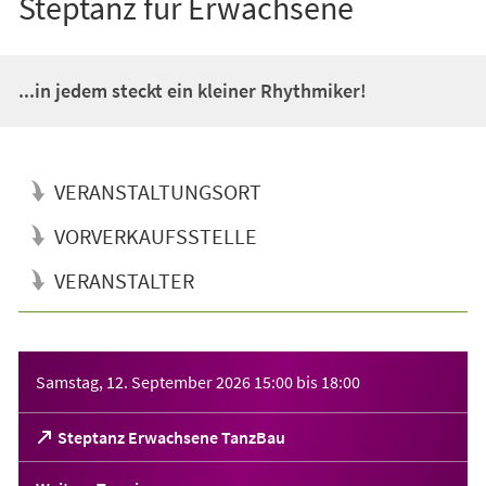
Steptanz für Erwachsene
...in jedem steckt ein kleiner Rhythmiker!
VERANSTALTUNGSORT
VORVERKAUFSSTELLE
VERANSTALTER
Veranstaltungsinformationen
Samstag, 12. September 2026
15:00
bis
18:00
(Öffnet
Steptanz Erwachsene TanzBau
in
einem