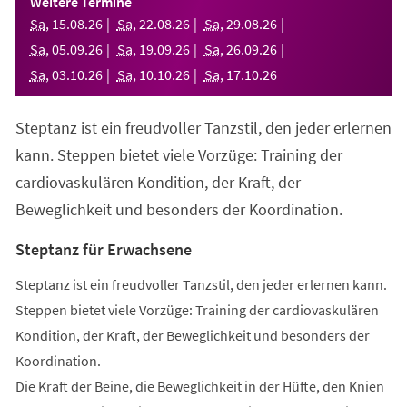
Weitere Termine
neuen
Sa
,
15
.
08
.
26
Sa
,
22
.
08
.
26
Sa
,
29
.
08
.
26
Tab)
Sa
,
05
.
09
.
26
Sa
,
19
.
09
.
26
Sa
,
26
.
09
.
26
Sa
,
03
.
10
.
26
Sa
,
10
.
10
.
26
Sa
,
17
.
10
.
26
Steptanz ist ein freudvoller Tanzstil, den jeder erlernen
kann. Steppen bietet viele Vorzüge: Training der
cardiovaskulären Kondition, der Kraft, der
Beweglichkeit und besonders der Koordination.
Steptanz für Erwachsene
Steptanz ist ein freudvoller Tanzstil, den jeder erlernen kann.
Steppen bietet viele Vorzüge: Training der cardiovaskulären
Kondition, der Kraft, der Beweglichkeit und besonders der
Koordination.
Die Kraft der Beine, die Beweglichkeit in der Hüfte, den Knien