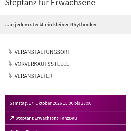
Steptanz für Erwachsene
...in jedem steckt ein kleiner Rhythmiker!
VERANSTALTUNGSORT
VORVERKAUFSSTELLE
VERANSTALTER
Veranstaltungsinformationen
Samstag, 17. Oktober 2026
15:00
bis
18:00
(Öffnet
Steptanz Erwachsene TanzBau
in
einem