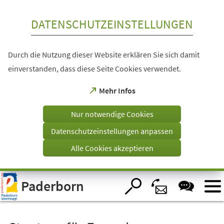
Inhalt anspringen
DATENSCHUTZEINSTELLUNGEN
Durch die Nutzung dieser Website erklären Sie sich damit
einverstanden, dass diese Seite Cookies verwendet.
(Öffnet
Mehr Infos
in
einem
Nur notwendige Cookies
neuen
Tab)
Datenschutzeinstellungen anpassen
Alle Cookies akzeptieren
Visuelle
Paderborn
Assistenzsoftware
öffnen.