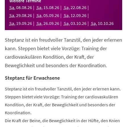
Weitere Termine
neuen
Sa
,
08
.
08
.
26
Sa
,
15
.
08
.
26
Sa
,
22
.
08
.
26
Tab)
Sa
,
29
.
08
.
26
Sa
,
05
.
09
.
26
Sa
,
12
.
09
.
26
Sa
,
19
.
09
.
26
Sa
,
26
.
09
.
26
Sa
,
03
.
10
.
26
Sa
,
10
.
10
.
26
Steptanz ist ein freudvoller Tanzstil, den jeder erlernen
kann. Steppen bietet viele Vorzüge: Training der
cardiovaskulären Kondition, der Kraft, der
Beweglichkeit und besonders der Koordination.
Steptanz für Erwachsene
Steptanz ist ein freudvoller Tanzstil, den jeder erlernen kann.
Steppen bietet viele Vorzüge: Training der cardiovaskulären
Kondition, der Kraft, der Beweglichkeit und besonders der
Koordination.
Die Kraft der Beine, die Beweglichkeit in der Hüfte, den Knien