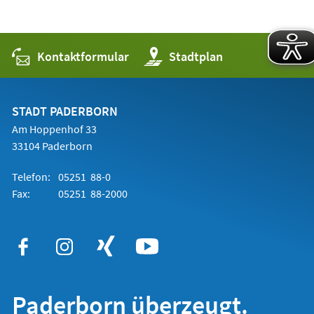
Kontaktformular
(Öffnet
Stadtplan
in
einem
neuen
Tab)
STADT PADERBORN
Am Hoppenhof 33
33104 Paderborn
Telefon:
05251 88-0
Fax:
05251 88-2000
Paderborn überzeugt.