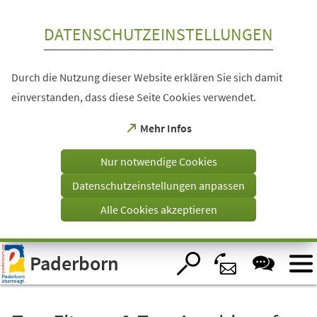
Inhalt anspringen
DATENSCHUTZEINSTELLUNGEN
Durch die Nutzung dieser Website erklären Sie sich damit
einverstanden, dass diese Seite Cookies verwendet.
(Öffnet
Mehr Infos
in
einem
Nur notwendige Cookies
neuen
Tab)
Datenschutzeinstellungen anpassen
Alle Cookies akzeptieren
Visuelle
Paderborn
Assistenzsoftware
öffnen.