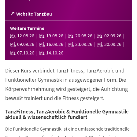
(Öffnet
Website TanzBau
in
einem
Weitere Termine
neuen
Mi
,
12
.
08
.
26
Mi
,
19
.
08
.
26
Mi
,
26
.
08
.
26
Mi
,
02
.
09
.
26
Tab)
Mi
,
09
.
09
.
26
Mi
,
16
.
09
.
26
Mi
,
23
.
09
.
26
Mi
,
30
.
09
.
26
Mi
,
07
.
10
.
26
Mi
,
14
.
10
.
26
Dieser Kurs verbindet TanzFitness, TanzAerobic und
Funktioneller Gymnastik in ausgewogener Form. Die
Körperwahrnehmung wird gesteigert, die Aufrichtung
bewußt trainiert und die Fitness gesteigert.
TanzFitness, TanzAerobic & Funktionelle Gymnastik-
aktuell & wissenschaftlich fundiert
Die Funktionelle Gymnastik ist eine umfassende traditionelle