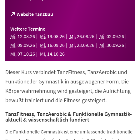
(Öffnet
Website TanzBau
in
einem
Weitere Termine
neuen
Mi
,
12
.
08
.
26
Mi
,
19
.
08
.
26
Mi
,
26
.
08
.
26
Mi
,
02
.
09
.
26
Tab)
Mi
,
09
.
09
.
26
Mi
,
16
.
09
.
26
Mi
,
23
.
09
.
26
Mi
,
30
.
09
.
26
Mi
,
07
.
10
.
26
Mi
,
14
.
10
.
26
Dieser Kurs verbindet TanzFitness, TanzAerobic und
Funktioneller Gymnastik in ausgewogener Form. Die
Körperwahrnehmung wird gesteigert, die Aufrichtung
bewußt trainiert und die Fitness gesteigert.
TanzFitness, TanzAerobic & Funktionelle Gymnastik-
aktuell & wissenschaftlich fundiert
Die Funktionelle Gymnastik ist eine umfassende traditionelle