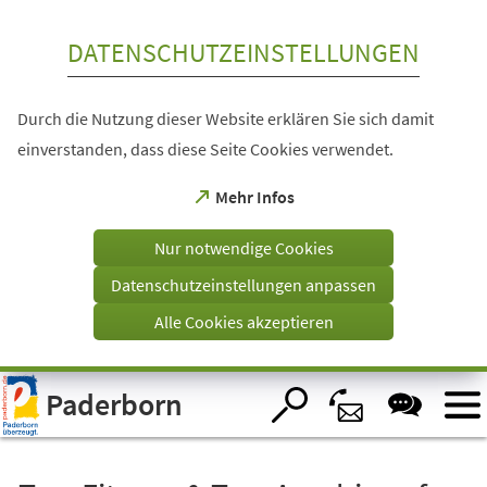
Inhalt anspringen
DATENSCHUTZEINSTELLUNGEN
Durch die Nutzung dieser Website erklären Sie sich damit
einverstanden, dass diese Seite Cookies verwendet.
(Öffnet
Mehr Infos
in
einem
Nur notwendige Cookies
neuen
Tab)
Datenschutzeinstellungen anpassen
Alle Cookies akzeptieren
Visuelle
Paderborn
Assistenzsoftware
öffnen.