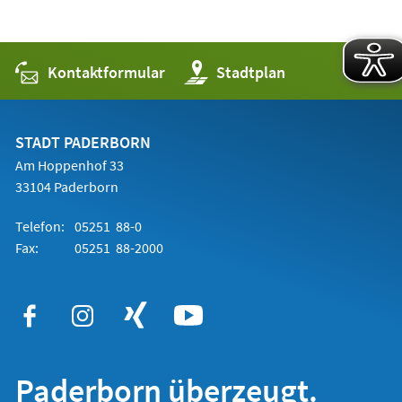
Kontaktformular
(Öffnet
Stadtplan
in
einem
neuen
Tab)
STADT PADERBORN
Am Hoppenhof 33
33104 Paderborn
Telefon:
05251 88-0
Fax:
05251 88-2000
Paderborn überzeugt.