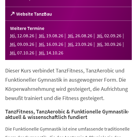
(Öffnet
Website TanzBau
in
einem
Weitere Termine
neuen
Mi
,
12
.
08
.
26
Mi
,
19
.
08
.
26
Mi
,
26
.
08
.
26
Mi
,
02
.
09
.
26
Tab)
Mi
,
09
.
09
.
26
Mi
,
16
.
09
.
26
Mi
,
23
.
09
.
26
Mi
,
30
.
09
.
26
Mi
,
07
.
10
.
26
Mi
,
14
.
10
.
26
Dieser Kurs verbindet TanzFitness, TanzAerobic und
Funktioneller Gymnastik in ausgewogener Form. Die
Körperwahrnehmung wird gesteigert, die Aufrichtung
bewußt trainiert und die Fitness gesteigert.
TanzFitness, TanzAerobic & Funktionelle Gymnastik-
aktuell & wissenschaftlich fundiert
Die Funktionelle Gymnastik ist eine umfassende traditionelle