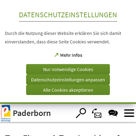
Inhalt anspringen
DATENSCHUTZEINSTELLUNGEN
Durch die Nutzung dieser Website erklären Sie sich damit
einverstanden, dass diese Seite Cookies verwendet.
(Öffnet
Mehr Infos
in
einem
Nur notwendige Cookies
neuen
Tab)
Datenschutzeinstellungen anpassen
Alle Cookies akzeptieren
Visuelle
Paderborn
Assistenzsoftware
öffnen.