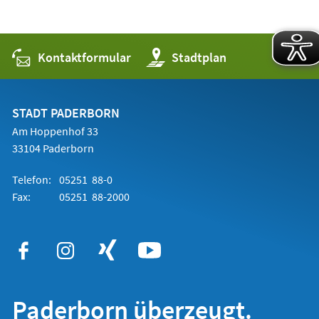
Kontaktformular
(Öffnet
Stadtplan
in
einem
neuen
Tab)
STADT PADERBORN
Am Hoppenhof 33
33104 Paderborn
Telefon:
05251 88-0
Fax:
05251 88-2000
Paderborn überzeugt.