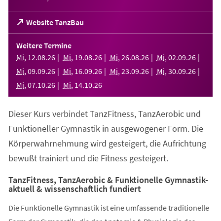
(Öffnet
Website TanzBau
in
einem
Weitere Termine
neuen
Mi
,
12
.
08
.
26
Mi
,
19
.
08
.
26
Mi
,
26
.
08
.
26
Mi
,
02
.
09
.
26
Tab)
Mi
,
09
.
09
.
26
Mi
,
16
.
09
.
26
Mi
,
23
.
09
.
26
Mi
,
30
.
09
.
26
Mi
,
07
.
10
.
26
Mi
,
14
.
10
.
26
Dieser Kurs verbindet TanzFitness, TanzAerobic und
Funktioneller Gymnastik in ausgewogener Form. Die
Körperwahrnehmung wird gesteigert, die Aufrichtung
bewußt trainiert und die Fitness gesteigert.
TanzFitness, TanzAerobic & Funktionelle Gymnastik-
aktuell & wissenschaftlich fundiert
Die Funktionelle Gymnastik ist eine umfassende traditionelle