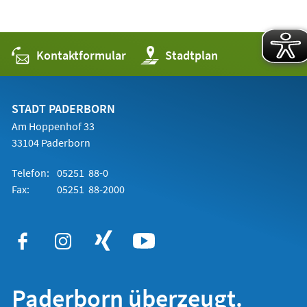
Kontaktformular
(Öffnet
Stadtplan
in
einem
neuen
Tab)
STADT PADERBORN
Am Hoppenhof 33
33104 Paderborn
Telefon:
05251 88-0
Fax:
05251 88-2000
Paderborn überzeugt.