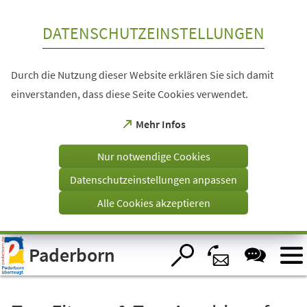
Inhalt anspringen
DATENSCHUTZEINSTELLUNGEN
Durch die Nutzung dieser Website erklären Sie sich damit
einverstanden, dass diese Seite Cookies verwendet.
(Öffnet
Mehr Infos
in
einem
Nur notwendige Cookies
neuen
Tab)
Datenschutzeinstellungen anpassen
Alle Cookies akzeptieren
Visuelle
Paderborn
Assistenzsoftware
öffnen.