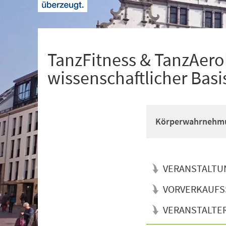
+
1
TanzFitness & TanzAerob
wissenschaftlicher Basi
Körperwahrnehmun
VERANSTALTU
VORVERKAUFS
VERANSTALTE