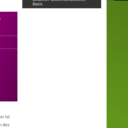
Basis
7
er ist
n des