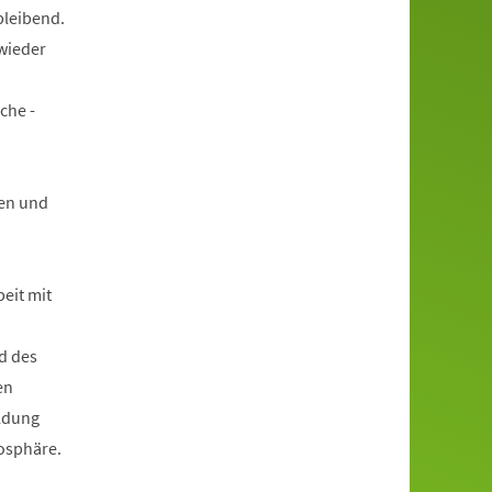
bleibend.
wieder
che -
en und
beit mit
d des
en
ildung
mosphäre.