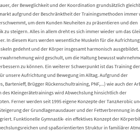
auer, der Beweglichkeit und der Koordination grundsätzlich gleich
smarkt aufgrund der Beschränktheit der Trainingsmethoden immer 
berschwemmt, um dem Kunden Neuheiten zu präsentieren und den
 zu steigern. Alles in allem dreht es sich immer wieder um das Glei
r. In diesem Kurs werden wesentliche Muskeln für die Aufrichtung
Muskeln gedehnt und der Körper insgesamt harmonisch ausgebildet.
erwahrnehmung wird geschult, um die Haltung bewusst wahrnehm
verbessern zu können. Ein weiterer Schwerpunkt ist das Training der
 für unsere Aufrichtung und Bewegung im Alltag. Aufgrund der
s, Bartenieff, Brügger Rückenschultraining, PNF,...) wie auch der Ar
des Kleingerätetrainings wird Abwechslung hinsichtlich der
en. Ferner werden seit 1995 eigene Konzepte der TanzAerobic un
Steigerung der Grundlagenausdauer und der Fettverbrennung in d
griert. Funktionelle Gymnastik- ein effektives Konzept der Körperb
bwechslungsreichen und spaßorientierten Struktur in familiärer At