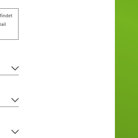
findet
ail