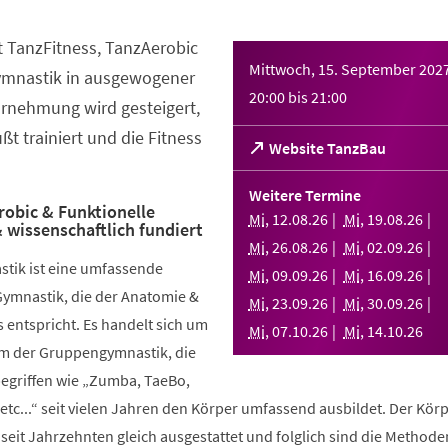
t TanzFitness, TanzAerobic
Mittwoch, 15. September 202
ymnastik in ausgewogener
20:00
bis
21:00
rnehmung wird gesteigert,
t trainiert und die Fitness
(Öffnet
Website TanzBau
in
einem
Weitere Termine
neuen
robic & Funktionelle
Mi
,
12
.
08
.
26
Mi
,
19
.
08
.
26
 wissenschaftlich fundiert
Tab)
Mi
,
26
.
08
.
26
Mi
,
02
.
09
.
26
stik ist eine umfassende
Mi
,
09
.
09
.
26
Mi
,
16
.
09
.
26
Gymnastik, die der Anatomie &
Mi
,
23
.
09
.
26
Mi
,
30
.
09
.
26
 entspricht. Es handelt sich um
Mi
,
07
.
10
.
26
Mi
,
14
.
10
.
26
rm der Gruppengymnastik, die
griffen wie „Zumba, TaeBo,
etc...“ seit vielen Jahren den Körper umfassend ausbildet. Der Körp
seit Jahrzehnten gleich ausgestattet und folglich sind die Methode