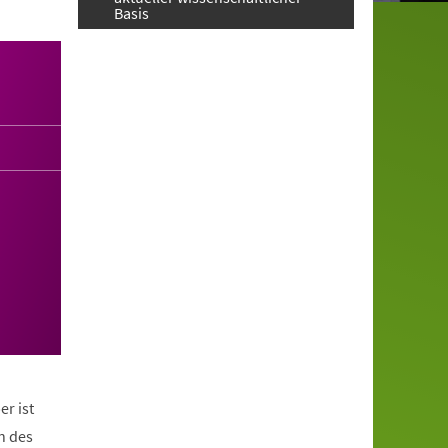
Basis
er ist
n des