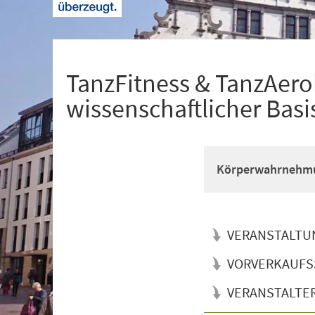
+
1
TanzFitness & TanzAerob
wissenschaftlicher Basi
Körperwahrnehmun
VERANSTALTU
VORVERKAUFS
VERANSTALTE