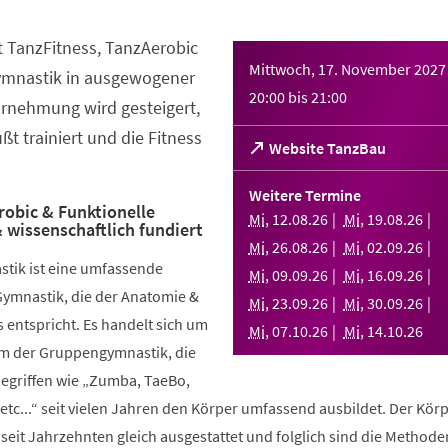
t TanzFitness, TanzAerobic
Mittwoch, 17. November 2027
ymnastik in ausgewogener
20:00
bis
21:00
rnehmung wird gesteigert,
t trainiert und die Fitness
(Öffnet
Website TanzBau
in
einem
Weitere Termine
neuen
robic & Funktionelle
Mi
,
12
.
08
.
26
Mi
,
19
.
08
.
26
 wissenschaftlich fundiert
Tab)
Mi
,
26
.
08
.
26
Mi
,
02
.
09
.
26
stik ist eine umfassende
Mi
,
09
.
09
.
26
Mi
,
16
.
09
.
26
Gymnastik, die der Anatomie &
Mi
,
23
.
09
.
26
Mi
,
30
.
09
.
26
 entspricht. Es handelt sich um
Mi
,
07
.
10
.
26
Mi
,
14
.
10
.
26
rm der Gruppengymnastik, die
griffen wie „Zumba, TaeBo,
etc...“ seit vielen Jahren den Körper umfassend ausbildet. Der Körp
seit Jahrzehnten gleich ausgestattet und folglich sind die Methode