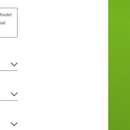
findet
ail