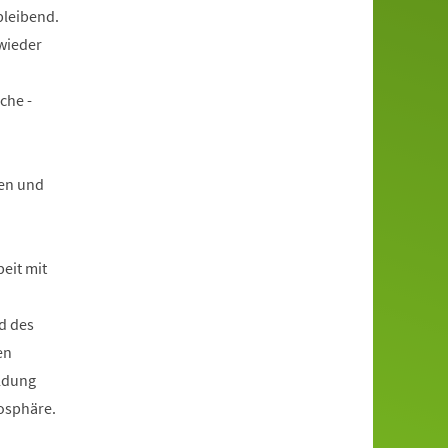
bleibend.
wieder
che -
en und
beit mit
d des
en
ildung
mosphäre.