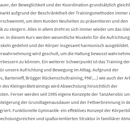
auer, der Beweglichkeit und der Koordination grundsätzlich gleich
smarkt aufgrund der Beschränktheit der Trainingsmethoden immer 
berschwemmt, um dem Kunden Neuheiten zu präsentieren und den
 zu steigern. Alles in allem dreht es sich immer wieder um das Glei
r. In diesem Kurs werden wesentliche Muskeln für die Aufrichtung
Muskeln gedehnt und der Körper insgesamt harmonisch ausgebildet.
erwahrnehmung wird geschult, um die Haltung bewusst wahrnehm
verbessern zu können. Ein weiterer Schwerpunkt ist das Training der
 für unsere Aufrichtung und Bewegung im Alltag. Aufgrund der
s, Bartenieff, Brügger Rückenschultraining, PNF,...) wie auch der Ar
des Kleingerätetrainings wird Abwechslung hinsichtlich der
en. Ferner werden seit 1995 eigene Konzepte der TanzAerobic un
Steigerung der Grundlagenausdauer und der Fettverbrennung in d
griert. Funktionelle Gymnastik- ein effektives Konzept der Körperb
bwechslungsreichen und spaßorientierten Struktur in familiärer At