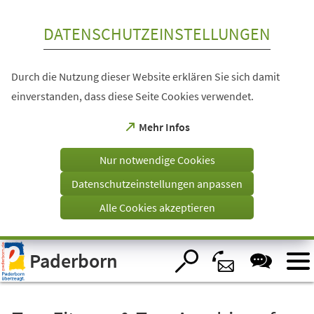
Inhalt anspringen
DATENSCHUTZEINSTELLUNGEN
Durch die Nutzung dieser Website erklären Sie sich damit
einverstanden, dass diese Seite Cookies verwendet.
(Öffnet
Mehr Infos
in
einem
Nur notwendige Cookies
neuen
Tab)
Datenschutzeinstellungen anpassen
Alle Cookies akzeptieren
Visuelle
Paderborn
Assistenzsoftware
öffnen.