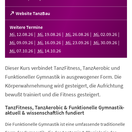
(Öffnet
Website TanzBau
in
einem
Weitere Termine
neuen
Mi
,
12
.
08
.
26
Mi
,
19
.
08
.
26
Mi
,
26
.
08
.
26
Mi
,
02
.
09
.
26
Tab)
Mi
,
09
.
09
.
26
Mi
,
16
.
09
.
26
Mi
,
23
.
09
.
26
Mi
,
30
.
09
.
26
Mi
,
07
.
10
.
26
Mi
,
14
.
10
.
26
Dieser Kurs verbindet TanzFitness, TanzAerobic und
Funktioneller Gymnastik in ausgewogener Form. Die
Körperwahrnehmung wird gesteigert, die Aufrichtung
bewußt trainiert und die Fitness gesteigert.
TanzFitness, TanzAerobic & Funktionelle Gymnastik-
aktuell & wissenschaftlich fundiert
Die Funktionelle Gymnastik ist eine umfassende traditionelle