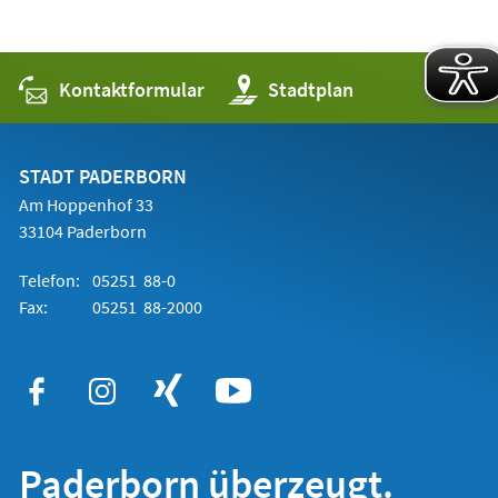
Kontaktformular
(Öffnet
Stadtplan
in
einem
neuen
Tab)
STADT PADERBORN
Am Hoppenhof 33
33104 Paderborn
Telefon:
05251 88-0
Fax:
05251 88-2000
Paderborn überzeugt.