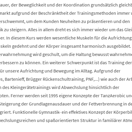
auer, der Beweglichkeit und der Koordination grundsätzlich gleich
smarkt aufgrund der Beschränktheit der Trainingsmethoden immer 
berschwemmt, um dem Kunden Neuheiten zu präsentieren und den
 zu steigern. Alles in allem dreht es sich immer wieder um das Glei
r. In diesem Kurs werden wesentliche Muskeln für die Aufrichtung
Muskeln gedehnt und der Körper insgesamt harmonisch ausgebildet.
erwahrnehmung wird geschult, um die Haltung bewusst wahrnehm
verbessern zu können. Ein weiterer Schwerpunkt ist das Training der
 für unsere Aufrichtung und Bewegung im Alltag. Aufgrund der
s, Bartenieff, Brügger Rückenschultraining, PNF,...) wie auch der Ar
des Kleingerätetrainings wird Abwechslung hinsichtlich der
en. Ferner werden seit 1995 eigene Konzepte der TanzAerobic un
Steigerung der Grundlagenausdauer und der Fettverbrennung in d
griert. Funktionelle Gymnastik- ein effektives Konzept der Körperb
bwechslungsreichen und spaßorientierten Struktur in familiärer At