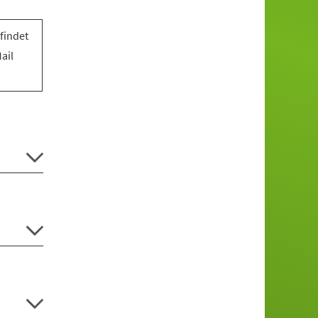
findet
ail