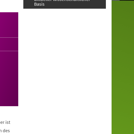
Basis
er ist
n des