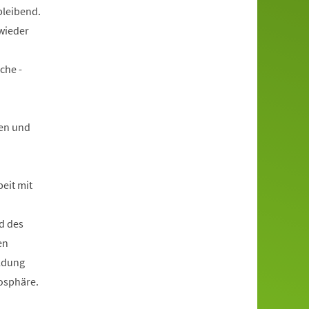
bleibend.
wieder
che -
en und
beit mit
d des
en
ildung
mosphäre.