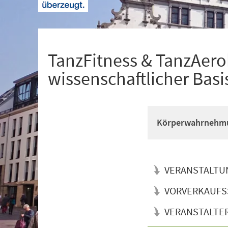
+
1
TanzFitness & TanzAerob
wissenschaftlicher Basi
Körperwahrnehmun
VERANSTALTU
VORVERKAUFS
VERANSTALTE