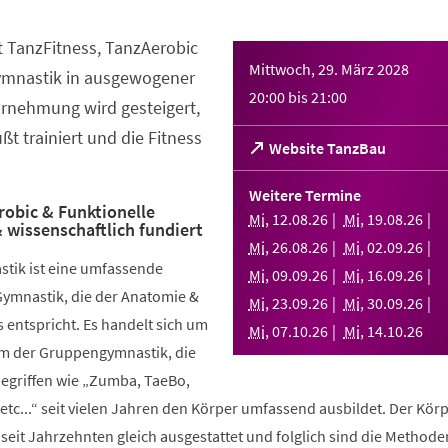
t TanzFitness, TanzAerobic
Mittwoch, 29. März 2028
ymnastik in ausgewogener
20:00
bis
21:00
rnehmung wird gesteigert,
t trainiert und die Fitness
(Öffnet
Website TanzBau
in
einem
Weitere Termine
neuen
robic & Funktionelle
Mi
,
12
.
08
.
26
Mi
,
19
.
08
.
26
 wissenschaftlich fundiert
Tab)
Mi
,
26
.
08
.
26
Mi
,
02
.
09
.
26
stik ist eine umfassende
Mi
,
09
.
09
.
26
Mi
,
16
.
09
.
26
Gymnastik, die der Anatomie &
Mi
,
23
.
09
.
26
Mi
,
30
.
09
.
26
 entspricht. Es handelt sich um
Mi
,
07
.
10
.
26
Mi
,
14
.
10
.
26
rm der Gruppengymnastik, die
griffen wie „Zumba, TaeBo,
etc...“ seit vielen Jahren den Körper umfassend ausbildet. Der Körp
seit Jahrzehnten gleich ausgestattet und folglich sind die Methode