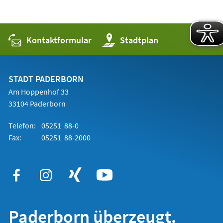
Kontaktformular
(Öffnet
Stadtplan
in
einem
neuen
Tab)
STADT PADERBORN
Am Hoppenhof 33
33104 Paderborn
Telefon:
05251 88-0
Fax:
05251 88-2000
Paderborn überzeugt.