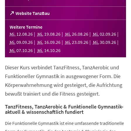
(Öffnet
Website TanzBau
in
einem
Weitere Termine
neuen
Mi
,
12
.
08
.
26
Mi
,
19
.
08
.
26
Mi
,
26
.
08
.
26
Mi
,
02
.
09
.
26
Tab)
Mi
,
09
.
09
.
26
Mi
,
16
.
09
.
26
Mi
,
23
.
09
.
26
Mi
,
30
.
09
.
26
Mi
,
07
.
10
.
26
Mi
,
14
.
10
.
26
Dieser Kurs verbindet TanzFitness, TanzAerobic und
Funktioneller Gymnastik in ausgewogener Form. Die
Körperwahrnehmung wird gesteigert, die Aufrichtung
bewußt trainiert und die Fitness gesteigert.
TanzFitness, TanzAerobic & Funktionelle Gymnastik-
aktuell & wissenschaftlich fundiert
Die Funktionelle Gymnastik ist eine umfassende traditionelle