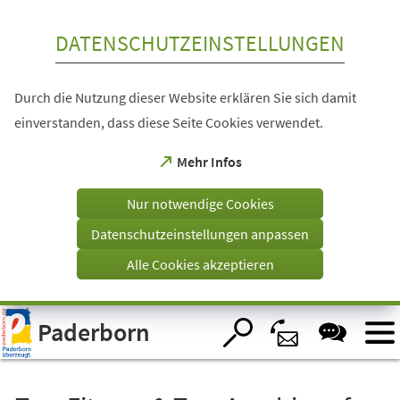
Inhalt anspringen
DATENSCHUTZEINSTELLUNGEN
Durch die Nutzung dieser Website erklären Sie sich damit
einverstanden, dass diese Seite Cookies verwendet.
(Öffnet
Mehr Infos
in
einem
Nur notwendige Cookies
neuen
Tab)
Datenschutzeinstellungen anpassen
Alle Cookies akzeptieren
Visuelle
Paderborn
Assistenzsoftware
öffnen.