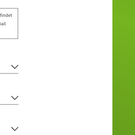
findet
ail