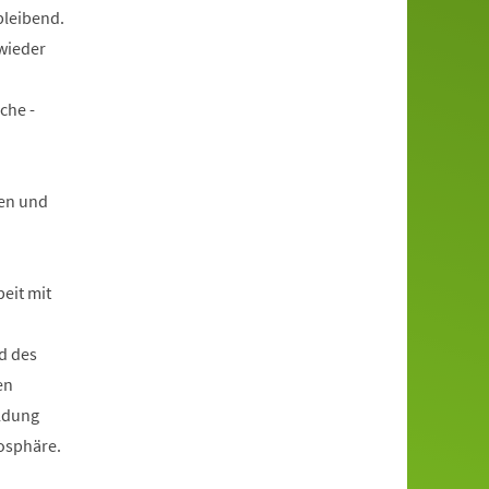
bleibend.
wieder
che -
en und
beit mit
d des
en
ildung
mosphäre.