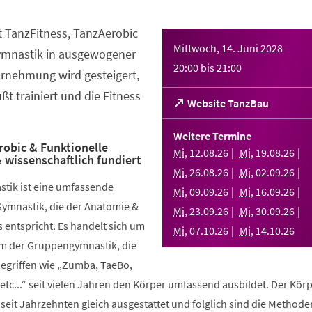
t TanzFitness, TanzAerobic
Mittwoch, 14. Juni 2028
ymnastik in ausgewogener
20:00
bis
21:00
rnehmung wird gesteigert,
t trainiert und die Fitness
(Öffnet
Website TanzBau
in
einem
Weitere Termine
neuen
robic & Funktionelle
Mi
,
12
.
08
.
26
Mi
,
19
.
08
.
26
 wissenschaftlich fundiert
Tab)
Mi
,
26
.
08
.
26
Mi
,
02
.
09
.
26
stik ist eine umfassende
Mi
,
09
.
09
.
26
Mi
,
16
.
09
.
26
Gymnastik, die der Anatomie &
Mi
,
23
.
09
.
26
Mi
,
30
.
09
.
26
 entspricht. Es handelt sich um
Mi
,
07
.
10
.
26
Mi
,
14
.
10
.
26
rm der Gruppengymnastik, die
griffen wie „Zumba, TaeBo,
etc...“ seit vielen Jahren den Körper umfassend ausbildet. Der Körp
seit Jahrzehnten gleich ausgestattet und folglich sind die Methode