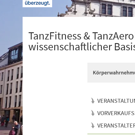
+
1
TanzFitness & TanzAerob
wissenschaftlicher Basi
Körperwahrnehmun
VERANSTALTU
VORVERKAUFS
VERANSTALTE