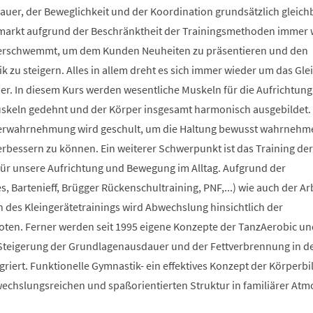
auer, der Beweglichkeit und der Koordination grundsätzlich gleich
smarkt aufgrund der Beschränktheit der Trainingsmethoden immer 
berschwemmt, um dem Kunden Neuheiten zu präsentieren und den
 zu steigern. Alles in allem dreht es sich immer wieder um das Glei
r. In diesem Kurs werden wesentliche Muskeln für die Aufrichtung
Muskeln gedehnt und der Körper insgesamt harmonisch ausgebildet.
erwahrnehmung wird geschult, um die Haltung bewusst wahrnehm
verbessern zu können. Ein weiterer Schwerpunkt ist das Training der
 für unsere Aufrichtung und Bewegung im Alltag. Aufgrund der
s, Bartenieff, Brügger Rückenschultraining, PNF,...) wie auch der Ar
des Kleingerätetrainings wird Abwechslung hinsichtlich der
en. Ferner werden seit 1995 eigene Konzepte der TanzAerobic un
Steigerung der Grundlagenausdauer und der Fettverbrennung in d
griert. Funktionelle Gymnastik- ein effektives Konzept der Körperb
bwechslungsreichen und spaßorientierten Struktur in familiärer At