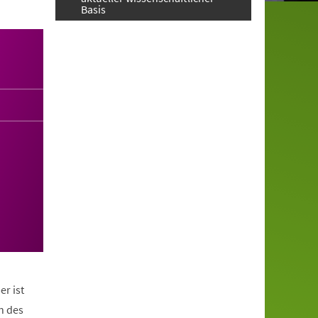
Basis
er ist
n des