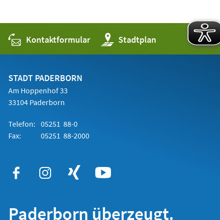
Kontaktformular
(Öffnet
Stadtplan
in
einem
neuen
Tab)
STADT PADERBORN
Am Hoppenhof 33
33104 Paderborn
Telefon:
05251 88-0
Fax:
05251 88-2000
Paderborn überzeugt.