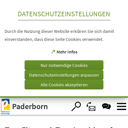
Inhalt anspringen
DATENSCHUTZEINSTELLUNGEN
Durch die Nutzung dieser Website erklären Sie sich damit
einverstanden, dass diese Seite Cookies verwendet.
(Öffnet
Mehr Infos
in
einem
Nur notwendige Cookies
neuen
Tab)
Datenschutzeinstellungen anpassen
Alle Cookies akzeptieren
Visuelle
Paderborn
Assistenzsoftware
öffnen.