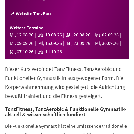
(Öffnet
Website TanzBau
in
einem
Weitere Termine
neuen
Mi
,
12
.
08
.
26
Mi
,
19
.
08
.
26
Mi
,
26
.
08
.
26
Mi
,
02
.
09
.
26
Tab)
Mi
,
09
.
09
.
26
Mi
,
16
.
09
.
26
Mi
,
23
.
09
.
26
Mi
,
30
.
09
.
26
Mi
,
07
.
10
.
26
Mi
,
14
.
10
.
26
Dieser Kurs verbindet TanzFitness, TanzAerobic und
Funktioneller Gymnastik in ausgewogener Form. Die
Körperwahrnehmung wird gesteigert, die Aufrichtung
bewußt trainiert und die Fitness gesteigert.
TanzFitness, TanzAerobic & Funktionelle Gymnastik-
aktuell & wissenschaftlich fundiert
Die Funktionelle Gymnastik ist eine umfassende traditionelle