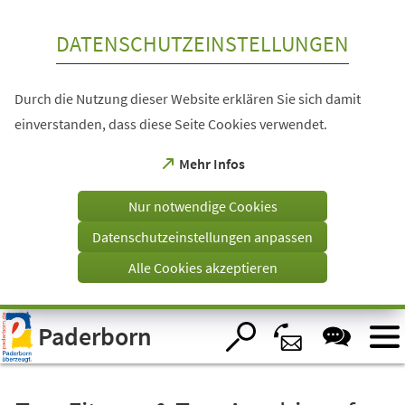
Inhalt anspringen
DATENSCHUTZEINSTELLUNGEN
Durch die Nutzung dieser Website erklären Sie sich damit
einverstanden, dass diese Seite Cookies verwendet.
(Öffnet
Mehr Infos
in
einem
Nur notwendige Cookies
neuen
Tab)
Datenschutzeinstellungen anpassen
Alle Cookies akzeptieren
Visuelle
Paderborn
Assistenzsoftware
öffnen.