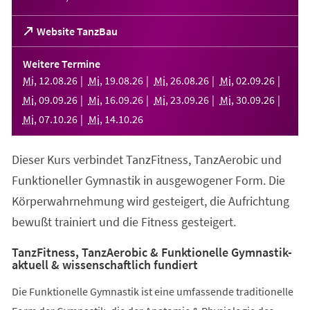
(Öffnet
Website TanzBau
in
einem
Weitere Termine
neuen
Mi
,
12
.
08
.
26
Mi
,
19
.
08
.
26
Mi
,
26
.
08
.
26
Mi
,
02
.
09
.
26
Tab)
Mi
,
09
.
09
.
26
Mi
,
16
.
09
.
26
Mi
,
23
.
09
.
26
Mi
,
30
.
09
.
26
Mi
,
07
.
10
.
26
Mi
,
14
.
10
.
26
Dieser Kurs verbindet TanzFitness, TanzAerobic und
Funktioneller Gymnastik in ausgewogener Form. Die
Körperwahrnehmung wird gesteigert, die Aufrichtung
bewußt trainiert und die Fitness gesteigert.
TanzFitness, TanzAerobic & Funktionelle Gymnastik-
aktuell & wissenschaftlich fundiert
Die Funktionelle Gymnastik ist eine umfassende traditionelle