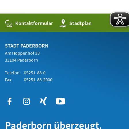
Kontaktformular
(Öffnet
Stadtplan
in
einem
neuen
Tab)
STADT PADERBORN
Am Hoppenhof 33
33104 Paderborn
Telefon:
05251 88-0
Fax:
05251 88-2000
Paderborn überzeugt.