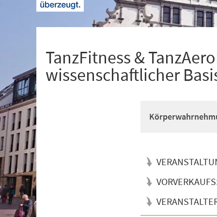
+
1
TanzFitness & TanzAerob
wissenschaftlicher Basi
Körperwahrnehmun
VERANSTALTU
VORVERKAUFS
VERANSTALTE