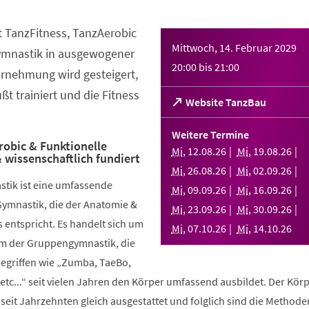
t TanzFitness, TanzAerobic
Mittwoch, 14. Februar 2029
ymnastik in ausgewogener
20:00
bis
21:00
rnehmung wird gesteigert,
t trainiert und die Fitness
(Öffnet
Website TanzBau
in
einem
Weitere Termine
neuen
robic & Funktionelle
Mi
,
12
.
08
.
26
Mi
,
19
.
08
.
26
 wissenschaftlich fundiert
Tab)
Mi
,
26
.
08
.
26
Mi
,
02
.
09
.
26
stik ist eine umfassende
Mi
,
09
.
09
.
26
Mi
,
16
.
09
.
26
Gymnastik, die der Anatomie &
Mi
,
23
.
09
.
26
Mi
,
30
.
09
.
26
 entspricht. Es handelt sich um
Mi
,
07
.
10
.
26
Mi
,
14
.
10
.
26
rm der Gruppengymnastik, die
griffen wie „Zumba, TaeBo,
etc...“ seit vielen Jahren den Körper umfassend ausbildet. Der Körp
seit Jahrzehnten gleich ausgestattet und folglich sind die Methode