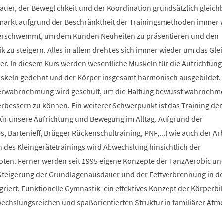
auer, der Beweglichkeit und der Koordination grundsätzlich gleich
smarkt aufgrund der Beschränktheit der Trainingsmethoden immer 
berschwemmt, um dem Kunden Neuheiten zu präsentieren und den
 zu steigern. Alles in allem dreht es sich immer wieder um das Glei
r. In diesem Kurs werden wesentliche Muskeln für die Aufrichtung
Muskeln gedehnt und der Körper insgesamt harmonisch ausgebildet.
erwahrnehmung wird geschult, um die Haltung bewusst wahrnehm
verbessern zu können. Ein weiterer Schwerpunkt ist das Training der
 für unsere Aufrichtung und Bewegung im Alltag. Aufgrund der
s, Bartenieff, Brügger Rückenschultraining, PNF,...) wie auch der Ar
des Kleingerätetrainings wird Abwechslung hinsichtlich der
en. Ferner werden seit 1995 eigene Konzepte der TanzAerobic un
Steigerung der Grundlagenausdauer und der Fettverbrennung in d
griert. Funktionelle Gymnastik- ein effektives Konzept der Körperb
bwechslungsreichen und spaßorientierten Struktur in familiärer At