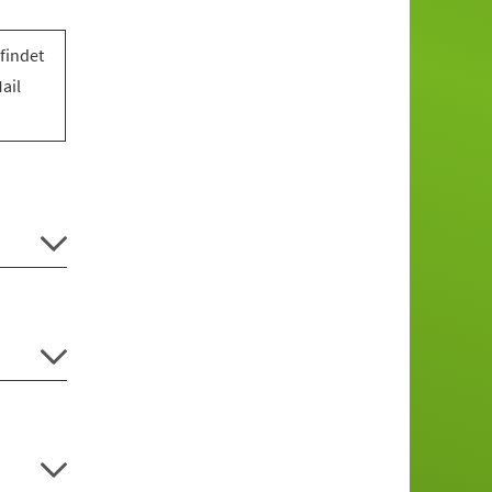
findet
ail