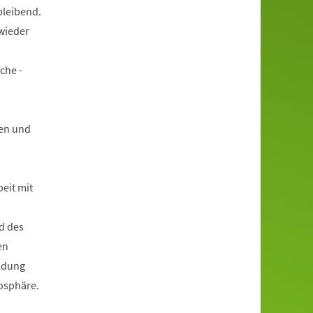
bleibend.
wieder
che -
en und
beit mit
d des
en
ildung
mosphäre.