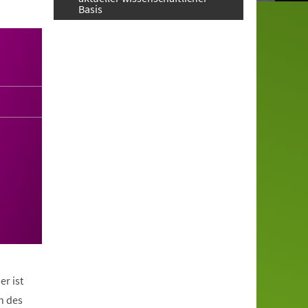
Basis
er ist
n des