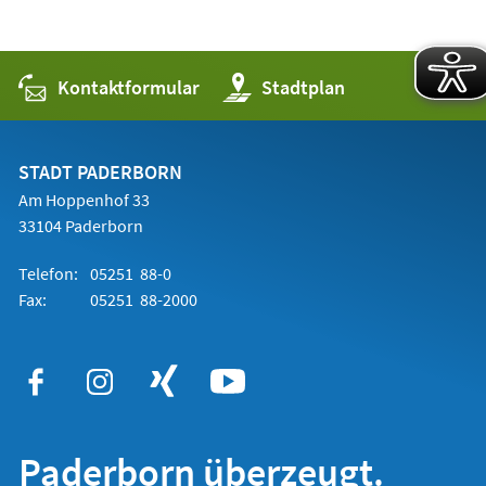
Kontaktformular
(Öffnet
Stadtplan
in
einem
neuen
Tab)
STADT PADERBORN
Am Hoppenhof 33
33104 Paderborn
Telefon:
05251 88-0
Fax:
05251 88-2000
Paderborn überzeugt.