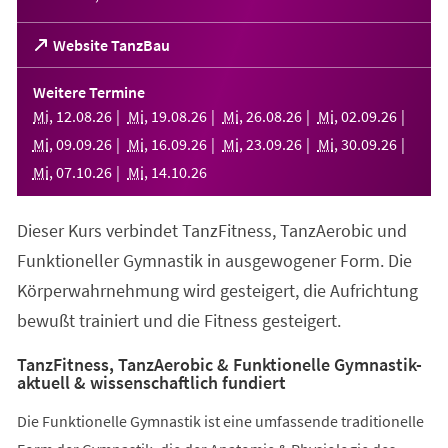
(Öffnet
Website TanzBau
in
einem
Weitere Termine
neuen
Mi
,
12
.
08
.
26
Mi
,
19
.
08
.
26
Mi
,
26
.
08
.
26
Mi
,
02
.
09
.
26
Tab)
Mi
,
09
.
09
.
26
Mi
,
16
.
09
.
26
Mi
,
23
.
09
.
26
Mi
,
30
.
09
.
26
Mi
,
07
.
10
.
26
Mi
,
14
.
10
.
26
Dieser Kurs verbindet TanzFitness, TanzAerobic und
Funktioneller Gymnastik in ausgewogener Form. Die
Körperwahrnehmung wird gesteigert, die Aufrichtung
bewußt trainiert und die Fitness gesteigert.
TanzFitness, TanzAerobic & Funktionelle Gymnastik-
aktuell & wissenschaftlich fundiert
Die Funktionelle Gymnastik ist eine umfassende traditionelle