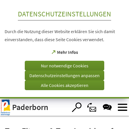
Inhalt anspringen
DATENSCHUTZEINSTELLUNGEN
Durch die Nutzung dieser Website erklären Sie sich damit
einverstanden, dass diese Seite Cookies verwendet.
(Öffnet
Mehr Infos
in
einem
Nur notwendige Cookies
neuen
Tab)
Datenschutzeinstellungen anpassen
Alle Cookies akzeptieren
Visuelle
Paderborn
Assistenzsoftware
öffnen.