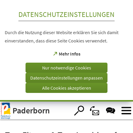
Inhalt anspringen
DATENSCHUTZEINSTELLUNGEN
Durch die Nutzung dieser Website erklären Sie sich damit
einverstanden, dass diese Seite Cookies verwendet.
(Öffnet
Mehr Infos
in
einem
Nur notwendige Cookies
neuen
Tab)
Datenschutzeinstellungen anpassen
Alle Cookies akzeptieren
Visuelle
Paderborn
Assistenzsoftware
öffnen.