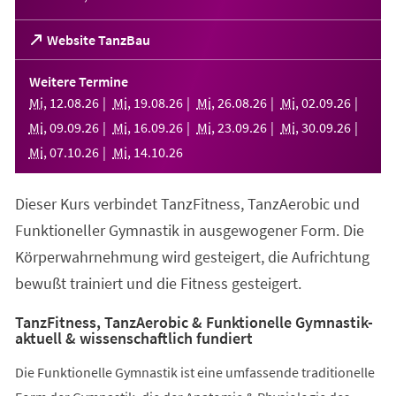
(Öffnet
Website TanzBau
in
einem
Weitere Termine
neuen
Mi
,
12
.
08
.
26
Mi
,
19
.
08
.
26
Mi
,
26
.
08
.
26
Mi
,
02
.
09
.
26
Tab)
Mi
,
09
.
09
.
26
Mi
,
16
.
09
.
26
Mi
,
23
.
09
.
26
Mi
,
30
.
09
.
26
Mi
,
07
.
10
.
26
Mi
,
14
.
10
.
26
Dieser Kurs verbindet TanzFitness, TanzAerobic und
Funktioneller Gymnastik in ausgewogener Form. Die
Körperwahrnehmung wird gesteigert, die Aufrichtung
bewußt trainiert und die Fitness gesteigert.
TanzFitness, TanzAerobic & Funktionelle Gymnastik-
aktuell & wissenschaftlich fundiert
Die Funktionelle Gymnastik ist eine umfassende traditionelle