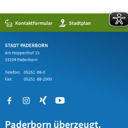
Kontaktformular
(Öffnet
Stadtplan
in
einem
neuen
Tab)
STADT PADERBORN
Am Hoppenhof 33
33104 Paderborn
Telefon:
05251 88-0
Fax:
05251 88-2000
Paderborn überzeugt.