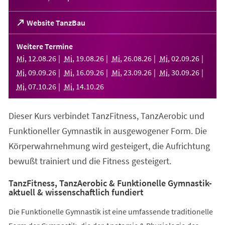
(Öffnet
Website TanzBau
in
einem
Weitere Termine
neuen
Mi
,
12
.
08
.
26
Mi
,
19
.
08
.
26
Mi
,
26
.
08
.
26
Mi
,
02
.
09
.
26
Tab)
Mi
,
09
.
09
.
26
Mi
,
16
.
09
.
26
Mi
,
23
.
09
.
26
Mi
,
30
.
09
.
26
Mi
,
07
.
10
.
26
Mi
,
14
.
10
.
26
Dieser Kurs verbindet TanzFitness, TanzAerobic und
Funktioneller Gymnastik in ausgewogener Form. Die
Körperwahrnehmung wird gesteigert, die Aufrichtung
bewußt trainiert und die Fitness gesteigert.
TanzFitness, TanzAerobic & Funktionelle Gymnastik-
aktuell & wissenschaftlich fundiert
Die Funktionelle Gymnastik ist eine umfassende traditionelle