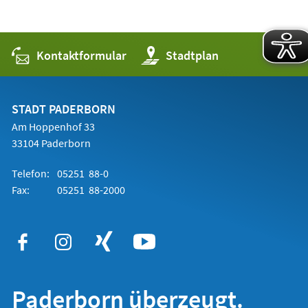
Kontaktformular
(Öffnet
Stadtplan
in
einem
neuen
Tab)
STADT PADERBORN
Am Hoppenhof 33
33104 Paderborn
Telefon:
05251 88-0
Fax:
05251 88-2000
Paderborn überzeugt.