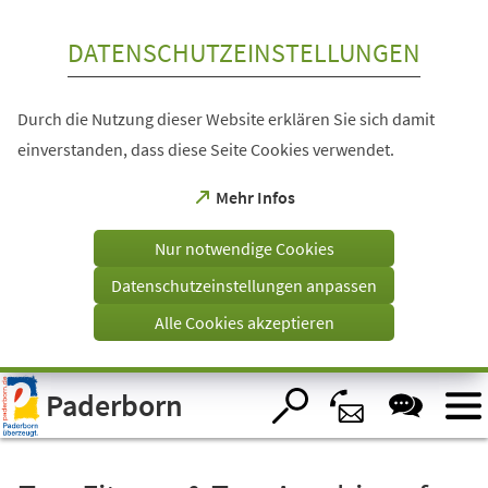
Inhalt anspringen
DATENSCHUTZEINSTELLUNGEN
Durch die Nutzung dieser Website erklären Sie sich damit
einverstanden, dass diese Seite Cookies verwendet.
(Öffnet
Mehr Infos
in
einem
Nur notwendige Cookies
neuen
Tab)
Datenschutzeinstellungen anpassen
Alle Cookies akzeptieren
Visuelle
Paderborn
Assistenzsoftware
öffnen.