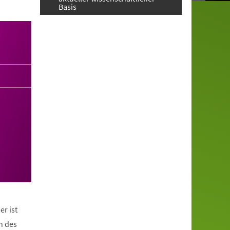
Basis
er ist
n des