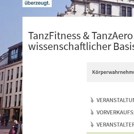
+
1
TanzFitness & TanzAerob
wissenschaftlicher Basi
Körperwahrnehmun
VERANSTALTU
VORVERKAUFS
VERANSTALTE