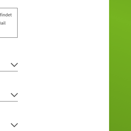
findet
ail