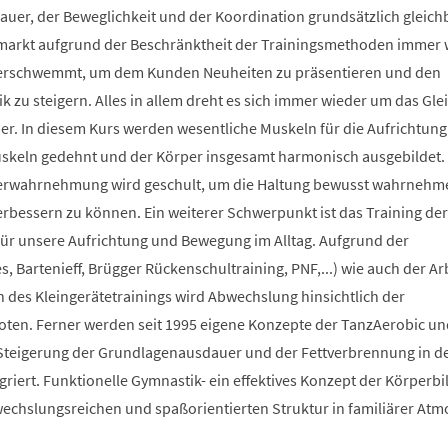
auer, der Beweglichkeit und der Koordination grundsätzlich gleich
smarkt aufgrund der Beschränktheit der Trainingsmethoden immer 
berschwemmt, um dem Kunden Neuheiten zu präsentieren und den
 zu steigern. Alles in allem dreht es sich immer wieder um das Glei
r. In diesem Kurs werden wesentliche Muskeln für die Aufrichtung
Muskeln gedehnt und der Körper insgesamt harmonisch ausgebildet.
erwahrnehmung wird geschult, um die Haltung bewusst wahrnehm
verbessern zu können. Ein weiterer Schwerpunkt ist das Training der
 für unsere Aufrichtung und Bewegung im Alltag. Aufgrund der
s, Bartenieff, Brügger Rückenschultraining, PNF,...) wie auch der Ar
des Kleingerätetrainings wird Abwechslung hinsichtlich der
en. Ferner werden seit 1995 eigene Konzepte der TanzAerobic un
Steigerung der Grundlagenausdauer und der Fettverbrennung in d
griert. Funktionelle Gymnastik- ein effektives Konzept der Körperb
bwechslungsreichen und spaßorientierten Struktur in familiärer At