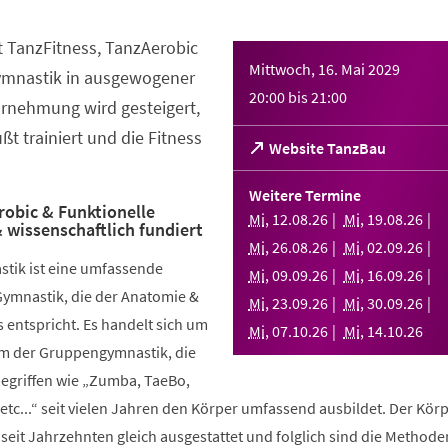
t TanzFitness, TanzAerobic
Mittwoch, 16. Mai 2029
ymnastik in ausgewogener
20:00
bis
21:00
rnehmung wird gesteigert,
t trainiert und die Fitness
(Öffnet
Website TanzBau
in
einem
Weitere Termine
neuen
robic & Funktionelle
Mi
,
12
.
08
.
26
Mi
,
19
.
08
.
26
 wissenschaftlich fundiert
Tab)
Mi
,
26
.
08
.
26
Mi
,
02
.
09
.
26
stik ist eine umfassende
Mi
,
09
.
09
.
26
Mi
,
16
.
09
.
26
Gymnastik, die der Anatomie &
Mi
,
23
.
09
.
26
Mi
,
30
.
09
.
26
 entspricht. Es handelt sich um
Mi
,
07
.
10
.
26
Mi
,
14
.
10
.
26
rm der Gruppengymnastik, die
griffen wie „Zumba, TaeBo,
etc...“ seit vielen Jahren den Körper umfassend ausbildet. Der Körp
seit Jahrzehnten gleich ausgestattet und folglich sind die Methode