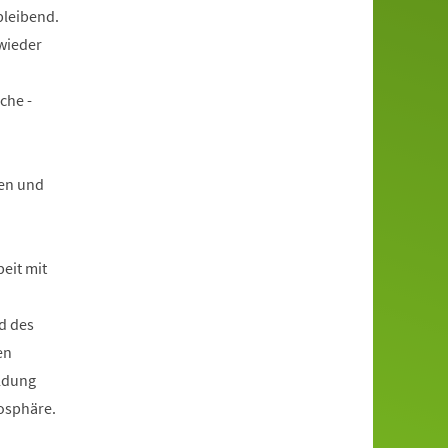
bleibend.
wieder
che -
en und
beit mit
d des
en
ildung
mosphäre.