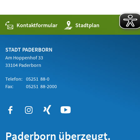
Kontaktformular
(Öffnet
Stadtplan
in
einem
neuen
Tab)
STADT PADERBORN
Am Hoppenhof 33
33104 Paderborn
Telefon:
05251 88-0
Fax:
05251 88-2000
Paderborn überzeugt.