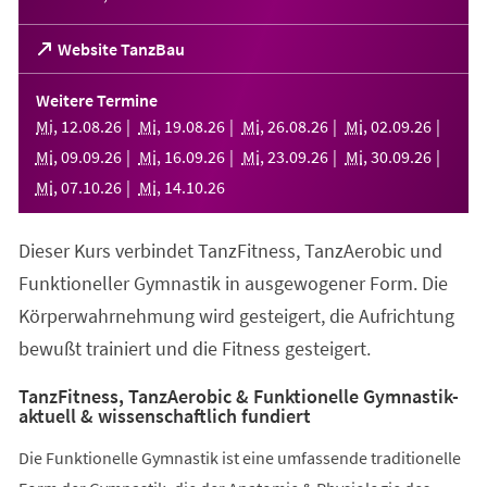
(Öffnet
Website TanzBau
in
einem
Weitere Termine
neuen
Mi
,
12
.
08
.
26
Mi
,
19
.
08
.
26
Mi
,
26
.
08
.
26
Mi
,
02
.
09
.
26
Tab)
Mi
,
09
.
09
.
26
Mi
,
16
.
09
.
26
Mi
,
23
.
09
.
26
Mi
,
30
.
09
.
26
Mi
,
07
.
10
.
26
Mi
,
14
.
10
.
26
Dieser Kurs verbindet TanzFitness, TanzAerobic und
Funktioneller Gymnastik in ausgewogener Form. Die
Körperwahrnehmung wird gesteigert, die Aufrichtung
bewußt trainiert und die Fitness gesteigert.
TanzFitness, TanzAerobic & Funktionelle Gymnastik-
aktuell & wissenschaftlich fundiert
Die Funktionelle Gymnastik ist eine umfassende traditionelle