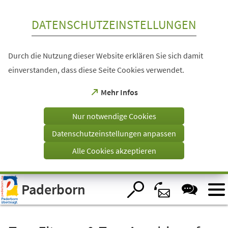
Inhalt anspringen
DATENSCHUTZEINSTELLUNGEN
Durch die Nutzung dieser Website erklären Sie sich damit
einverstanden, dass diese Seite Cookies verwendet.
(Öffnet
Mehr Infos
in
einem
Nur notwendige Cookies
neuen
Tab)
Datenschutzeinstellungen anpassen
Alle Cookies akzeptieren
Visuelle
Paderborn
Assistenzsoftware
öffnen.