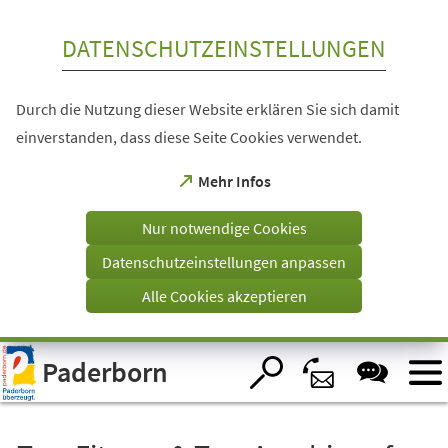
Inhalt anspringen
DATENSCHUTZEINSTELLUNGEN
Durch die Nutzung dieser Website erklären Sie sich damit
einverstanden, dass diese Seite Cookies verwendet.
(Öffnet
Mehr Infos
in
einem
Nur notwendige Cookies
neuen
Tab)
Datenschutzeinstellungen anpassen
Alle Cookies akzeptieren
Visuelle
Paderborn
Assistenzsoftware
öffnen.