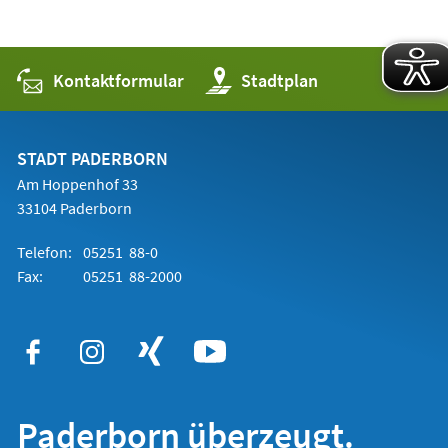
Kontaktformular
(Öffnet
Stadtplan
in
einem
neuen
Tab)
STADT PADERBORN
Am Hoppenhof 33
33104 Paderborn
Telefon:
05251 88-0
Fax:
05251 88-2000
Paderborn überzeugt.